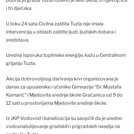
području grada Tuzla rođeno je šest beba, tri djevojčice
i tri dječaka.
U toku 24 sata Civilna zaštita Tuzla nije imala
intervencija u oblasti zaštite ljudi, ljudskih dobara i
sredstava.
Uredna isporuka toplinske energije, kažu u Centralnom
grijanju Tuzla.
Akcija dobrovoljnog darivanja krvi organizovana je
danas za uposlenike i učenike Gimnazije “Dr. Mustafa
Kamarić” i Mješovite srednje škole Gračanica od 9 do
12 sati u prostorijama Mješovite srednje škole.
Iz JKP Vodovod i kanalizacija su saopćili da je uredno
vodosnabdijevanje gradskih i prigradskih naselja na