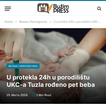
Home
»
Bosna i Hercegovina
»
U protekla 24h u porodilištu UKC-a Tuzla rođeno pet beba
BOSNA I HERCEGOVINA
U protekla 24h u porodilištu
UKC-a Tuzla rođeno pet beba
19. Marta 2024.
1 Min Read