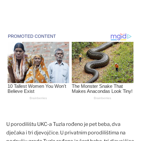
U porodilištu UKC-a Tuzla rođeno je pet beba, dva
dječaka i tri djevojčice. U privatnim porodilištima na