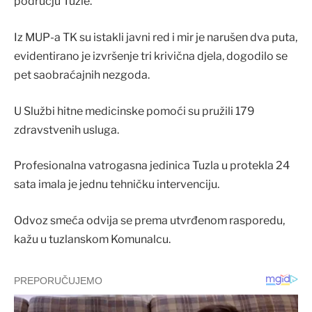
području Tuzle.
Iz MUP-a TK su istakli javni red i mir je narušen dva puta,
evidentirano je izvršenje tri krivična djela, dogodilo se
pet saobraćajnih nezgoda.
U Službi hitne medicinske pomoći su pružili 179
zdravstvenih usluga.
Profesionalna vatrogasna jedinica Tuzla u protekla 24
sata imala je jednu tehničku intervenciju.
Odvoz smeća odvija se prema utvrđenom rasporedu,
kažu u tuzlanskom Komunalcu.