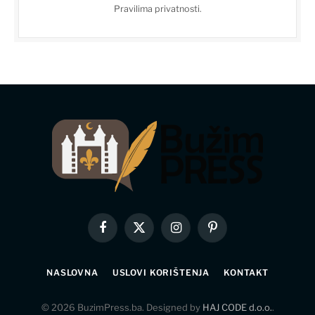
Pravilima privatnosti
.
Facebook
X
Instagram
Pinterest
(Twitter)
NASLOVNA
USLOVI KORIŠTENJA
KONTAKT
© 2026 BuzimPress.ba. Designed by
HAJ CODE d.o.o.
.