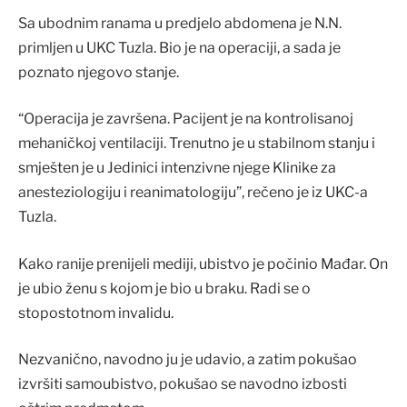
Sa ubodnim ranama u predjelo abdomena je N.N.
primljen u UKC Tuzla. Bio je na operaciji, a sada je
poznato njegovo stanje.
“Operacija je završena. Pacijent je na kontrolisanoj
mehaničkoj ventilaciji. Trenutno je u stabilnom stanju i
smješten je u Jedinici intenzivne njege Klinike za
anesteziologiju i reanimatologiju”, rečeno je iz UKC-a
Tuzla.
Kako ranije prenijeli mediji, ubistvo je počinio Mađar. On
je ubio ženu s kojom je bio u braku. Radi se o
stopostotnom invalidu.
Nezvanično, navodno ju je udavio, a zatim pokušao
izvršiti samoubistvo, pokušao se navodno izbosti