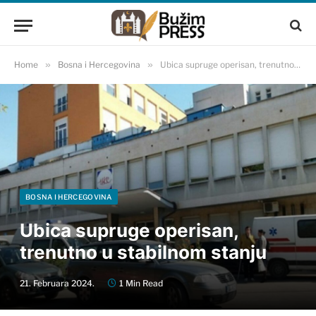
Home
»
Bosna i Hercegovina
»
Ubica supruge operisan, trenutno u stabilnom stanju
BOSNA I HERCEGOVINA
Ubica supruge operisan,
trenutno u stabilnom stanju
21. Februara 2024.
1 Min Read