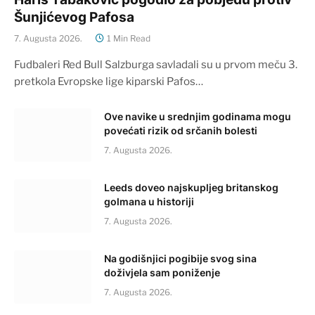
Šunjićevog Pafosa
7. Augusta 2026.
1 Min Read
Fudbaleri Red Bull Salzburga savladali su u prvom meču 3.
pretkola Evropske lige kiparski Pafos…
Ove navike u srednjim godinama mogu
povećati rizik od srčanih bolesti
7. Augusta 2026.
Leeds doveo najskupljeg britanskog
golmana u historiji
7. Augusta 2026.
Na godišnjici pogibije svog sina
doživjela sam poniženje
7. Augusta 2026.