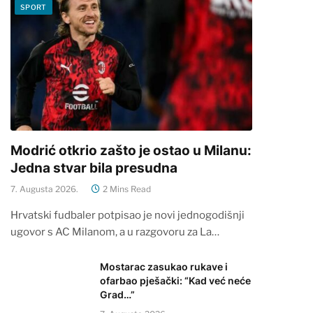
SPORT
Modrić otkrio zašto je ostao u Milanu:
Jedna stvar bila presudna
7. Augusta 2026.
2 Mins Read
Hrvatski fudbaler potpisao je novi jednogodišnji
ugovor s AC Milanom, a u razgovoru za La…
Mostarac zasukao rukave i
ofarbao pješački: “Kad već neće
Grad…”