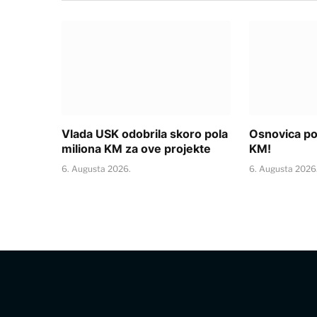
Vlada USK odobrila skoro pola
Osnovica p
miliona KM za ove projekte
KM!
6. Augusta 2026.
6. Augusta 2026