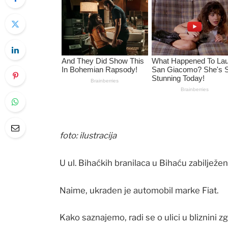
foto: ilustracija
U ul. Bihaćkih branilaca u Bihaću zabilježen
Naime, ukraden je automobil marke Fiat.
Kako saznajemo, radi se o ulici u bliznini