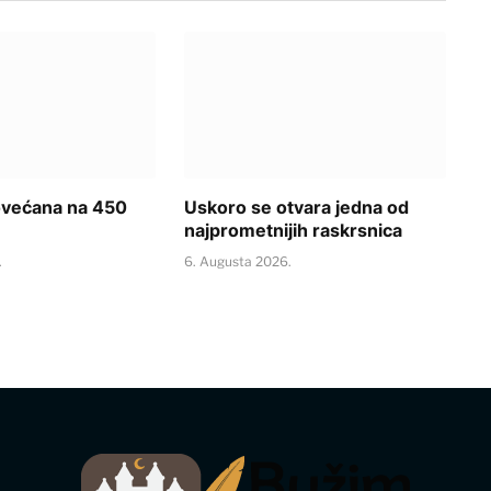
ovećana na 450
Uskoro se otvara jedna od
najprometnijih raskrsnica
.
6. Augusta 2026.