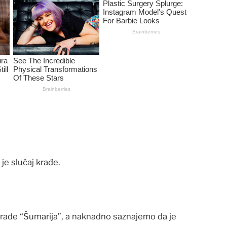
 je slučaj krađe.
 zgrade “Šumarija”, a naknadno saznajemo da je