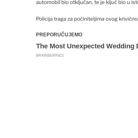
automobil bio otključan, te je ključ bio u is
Policija traga za počiniteljima ovog krivično