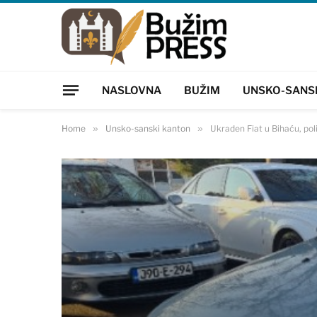
NASLOVNA
BUŽIM
UNSKO-SANS
Home
»
Unsko-sanski kanton
»
Ukraden Fiat u Bihaću, poli