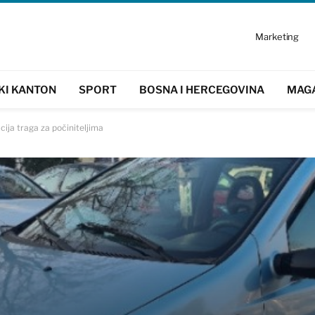
Marketing
KI KANTON
SPORT
BOSNA I HERCEGOVINA
MAG
cija traga za počiniteljima