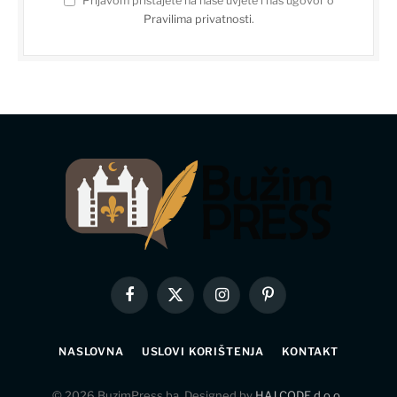
Prijavom pristajete na naše uvjete i naš ugovor o
Pravilima privatnosti
.
Facebook
X
Instagram
Pinterest
(Twitter)
NASLOVNA
USLOVI KORIŠTENJA
KONTAKT
© 2026 BuzimPress.ba. Designed by
HAJ CODE d.o.o.
.