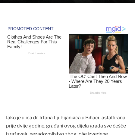
Iako je ulica dr. Irfana Ljubijankića u Bihaću asfaltirana
prije dvije godine, građani ovog dijela grada sve češće
izražavaju nezadovoljstvo zbog loše izvedene