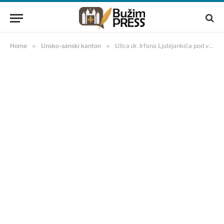
Home
»
Unsko-sanski kanton
»
Ulica dr. Irfana Ljubijankića pod vodom nakon svake kiše (FOTO)