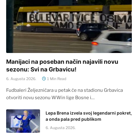
Manijaci na poseban način najavili novu
sezonu: Svi na Grbavicu!
6. Augusta 2026.
1 Min Read
Fudbaleri Željezničara u petak će na stadionu Grbavica
otvoriti novu sezonu WWin lige Bosne i…
Lepa Brena izvela svoj legendarni pokret,
a onda pala pred publikom
6. Augusta 2026.