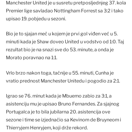
Manchester United je u susretu pretposljednjeg 37. kola
Premier lige savladao Nottingham Forrest sa 3:2 i tako
upisao 19. pobjedu u sezoni.
Bio je to sjajan meč u kojem je prvi gol viđen već u 5.
minuti kada je Shaw doveo United u vodstvo od 1:0. Taj
rezultat bio je na snazi sve do 53. minute, a onda je
Morato poravnao na 1:1.
Vrlo brzo nakon toga, tačnije u 55. minuti, Cunha je
vratio prednost Manchester Unitedu i pogodio za 2:1.
Igrao se 76. minut kada je Mbuemo zabio za 3:1, a
asistenciju mu je upisao Bruno Fernandes. Za sjajnog
Portugalca je to bila jubilarna 20. asistencija ove
sezone i time se izjednačio sa Kevinom de Bruyneom i
Thierryjem Henryjem, koji drže rekord.