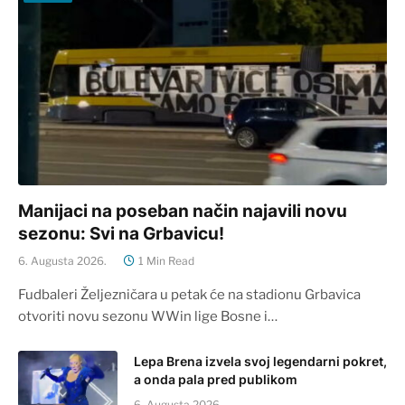
Manijaci na poseban način najavili novu
sezonu: Svi na Grbavicu!
6. Augusta 2026.
1 Min Read
Fudbaleri Željezničara u petak će na stadionu Grbavica
otvoriti novu sezonu WWin lige Bosne i…
Lepa Brena izvela svoj legendarni pokret,
a onda pala pred publikom
6. Augusta 2026.