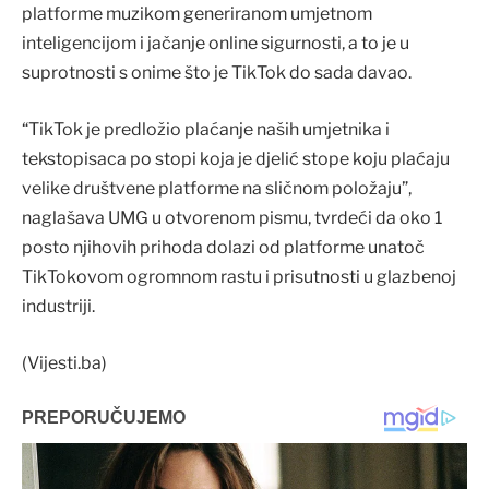
platforme muzikom generiranom umjetnom
inteligencijom i jačanje online sigurnosti, a to je u
suprotnosti s onime što je TikTok do sada davao.
“TikTok je predložio plaćanje naših umjetnika i
tekstopisaca po stopi koja je djelić stope koju plaćaju
velike društvene platforme na sličnom položaju”,
naglašava UMG u otvorenom pismu, tvrdeći da oko 1
posto njihovih prihoda dolazi od platforme unatoč
TikTokovom ogromnom rastu i prisutnosti u glazbenoj
industriji.
(Vijesti.ba)