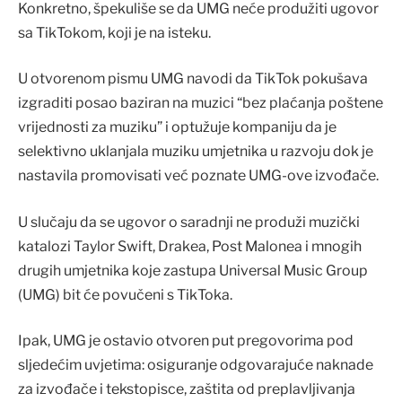
Konkretno, špekuliše se da UMG neće produžiti ugovor
sa TikTokom, koji je na isteku.
U otvorenom pismu UMG navodi da TikTok pokušava
izgraditi posao baziran na muzici “bez plaćanja poštene
vrijednosti za muziku” i optužuje kompaniju da je
selektivno uklanjala muziku umjetnika u razvoju dok je
nastavila promovisati već poznate UMG-ove izvođače.
U slučaju da se ugovor o saradnji ne produži muzički
katalozi Taylor Swift, Drakea, Post Malonea i mnogih
drugih umjetnika koje zastupa Universal Music Group
(UMG) bit će povučeni s TikToka.
Ipak, UMG je ostavio otvoren put pregovorima pod
sljedećim uvjetima: osiguranje odgovarajuće naknade
za izvođače i tekstopisce, zaštita od preplavljivanja