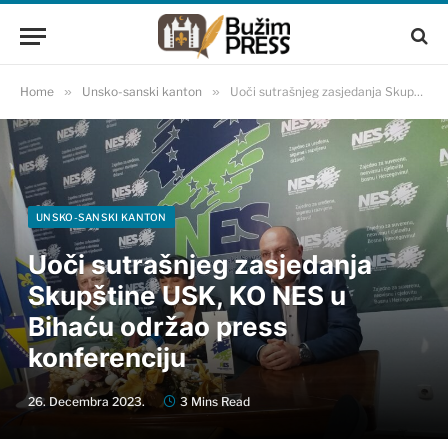
Home
»
Unsko-sanski kanton
»
Uoči sutrašnjeg zasjedanja Skupštine USK, KO NES u Bihaću održao press konferenciju
UNSKO-SANSKI KANTON
Uoči sutrašnjeg zasjedanja
Skupštine USK, KO NES u
Bihaću održao press
konferenciju
26. Decembra 2023.
3 Mins Read