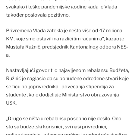
svakako i teške pandemijske godine kada je Vlada
također poslovala pozitivno.
Privremena Vlada zatekla je nešto više od 47 miliona
KM, koje smo ostavili na različitim računima“, kazao je
Mustafa Ružnić, predsjednik Kantonalnog odbora NES-
a.
Nastavljajući govoriti o najavljenom rebalansu Budžeta,
Ružnić je naglasio da su ponuđene određene stvari koje
se tiču poljoprivrednika i povećanja stipendija za
studente , koje dodjeljuje Ministarstvo obrazovanja
USK.
„Drugo se ništa u rebalansu posebno nije desilo. Ono
što su budžetski korisnici , svi naši privrednici,
poljoprivrednici, odnosno općine i gradovi očekivali na