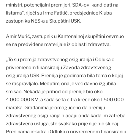
ministri, potencijalni premijeri, SDA-ovi kandidati na
listama“, riječi su Irme Fatkić, predsjednice Kluba
zastupnika NES-a u Skupštini USK.
Amir Murić, zastupnik u Kantonalnoj skupštini osvrnuo
se na predviđene materijale iz oblasti zdravstva.
„To su premija zdravstvenog osiguranja i Odluka o
privremenom finansiranju Zavoda zdravtsvenog
osiguranja USK. Premija je godinama bila tema o kojoj
se raspravljalo. Međutim, ona je već davno izgubila
smisao. Nekada je prihod od premije bio oko
4.000.000 KM, a sada se ta cifra kreće oko 1.500.000
maraka. Građanima je omogućeno da premiju
zdravstvenog osiguranja plaćaju onda kada im zatreba
zdravstvena usluga, što svakako prije nije bio slučaj.
Pred nama je sutra i Odluka o privremenom finansiranju