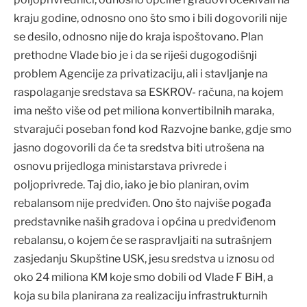
kraju godine, odnosno ono što smo i bili dogovorili nije
se desilo, odnosno nije do kraja ispoštovano. Plan
prethodne Vlade bio je i da se riješi dugogodišnji
problem Agencije za privatizaciju, ali i stavljanje na
raspolaganje sredstava sa ESKROV- računa, na kojem
ima nešto više od pet miliona konvertibilnih maraka,
stvarajući poseban fond kod Razvojne banke, gdje smo
jasno dogovorili da će ta sredstva biti utrošena na
osnovu prijedloga ministarstava privrede i
poljoprivrede. Taj dio, iako je bio planiran, ovim
rebalansom nije predviđen. Ono što najviše pogađa
predstavnike naših gradova i općina u predviđenom
rebalansu, o kojem će se raspravljaiti na sutrašnjem
zasjedanju Skupštine USK, jesu sredstva u iznosu od
oko 24 miliona KM koje smo dobili od Vlade F BiH, a
koja su bila planirana za realizaciju infrastrukturnih