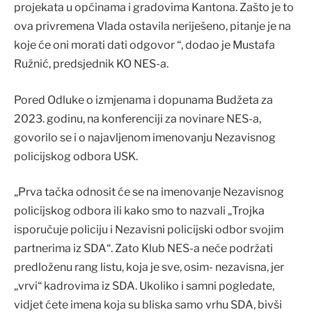
projekata u općinama i gradovima Kantona. Zašto je to
ova privremena Vlada ostavila neriješeno, pitanje je na
koje će oni morati dati odgovor “, dodao je Mustafa
Ružnić, predsjednik KO NES-a.
Pored Odluke o izmjenama i dopunama Budžeta za
2023. godinu, na konferenciji za novinare NES-a,
govorilo se i o najavljenom imenovanju Nezavisnog
policijskog odbora USK.
„Prva tačka odnosit će se na imenovanje Nezavisnog
policijskog odbora ili kako smo to nazvali „Trojka
isporučuje policiju i Nezavisni policijski odbor svojim
partnerima iz SDA“. Zato Klub NES-a neće podržati
predloženu rang listu, koja je sve, osim- nezavisna, jer
„vrvi“ kadrovima iz SDA. Ukoliko i samni pogledate,
vidjet ćete imena koja su bliska samo vrhu SDA, bivši