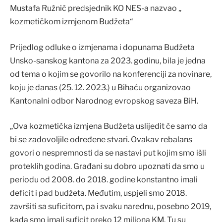
Mustafa Ružnić predsjednik KO NES-a nazvao „
kozmetičkom izmjenom Budžeta“
Prijedlog odluke o izmjenama i dopunama Budžeta
Unsko-sanskog kantona za 2023. godinu, bila je jedna
od tema o kojim se govorilo na konferenciji za novinare,
koju je danas (25. 12. 2023.) u Bihaću organizovao
Kantonalni odbor Narodnog evropskog saveza BiH.
„Ova kozmetička izmjena Budžeta uslijedit će samo da
bi se zadovoljile određene stvari. Ovakav rebalans
govori o nespremnosti da se nastavi put kojim smo išli
proteklih godina. Građani su dobro upoznati da smo u
periodu od 2008. do 2018. godine konstantno imali
deficit i pad budžeta. Međutim, uspjeli smo 2018.
završiti sa suficitom, pa i svaku narednu, posebno 2019,
kada smo imali suficit preko 12 miliona KM. Tu su