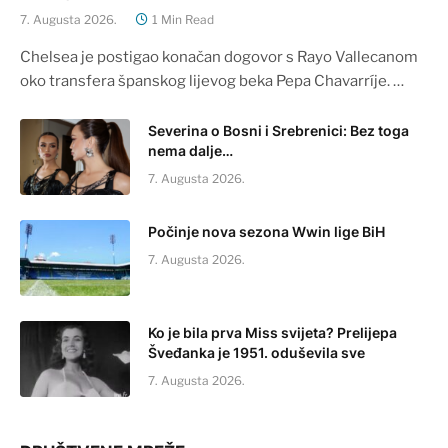
7. Augusta 2026.
1 Min Read
Chelsea je postigao konačan dogovor s Rayo Vallecanom
oko transfera španskog lijevog beka Pepa Chavarríje. …
Severina o Bosni i Srebrenici: Bez toga
nema dalje…
7. Augusta 2026.
Počinje nova sezona Wwin lige BiH
7. Augusta 2026.
Ko je bila prva Miss svijeta? Prelijepa
Šveđanka je 1951. oduševila sve
7. Augusta 2026.