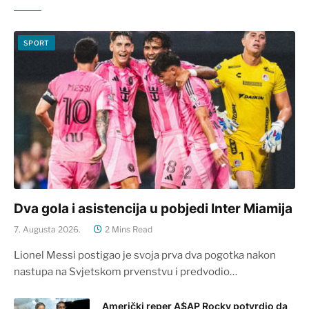
SPORT
Dva gola i asistencija u pobjedi Inter Miamija
7. Augusta 2026.
2 Mins Read
Lionel Messi postigao je svoja prva dva pogotka nakon
nastupa na Svjetskom prvenstvu i predvodio…
Američki reper A$AP Rocky potvrdio da