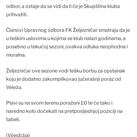
odbor, a ostaje da se vidi da li će je Skupština kluba
prihvatiti.
Članovi Upravnog odbora FK Željezničar smatraju da je
u teškim uslovima u kojima se klub nalazi godinama, a
posebno u tekućoj sezoni, ovakva odluka neophodna i
moralna.
Željezničar ove sezone vodi tešku borbu za opstanak
koju je dodatno zakomplikovao jučerašnji poraz od
Veleža.
Plavi su na svom terenu poraženi 1:0 te će tako i
naredno kolo dočekati na pretposljednjoj poziciji na
tabeli.
(Vijesti.ba)