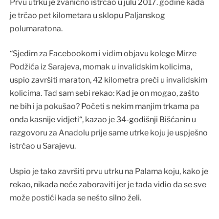
Prvu utrku je zvanično istrčao u julu 2017. godine kada
je trčao pet kilometara u sklopu Paljanskog
polumaratona.
“Sjedim za Facebookom i vidim objavu kolege Mirze
Podžića iz Sarajeva, momak u invalidskim kolicima,
uspio završiti maraton, 42 kilometra preći u invalidskim
kolicima. Tad sam sebi rekao: Kad je on mogao, zašto
ne bih i ja pokušao? Početi s nekim manjim trkama pa
onda kasnije vidjeti“, kazao je 34-godišnji Bišćanin u
razgovoru za Anadolu prije same utrke koju je uspješno
istrčao u Sarajevu.
Uspio je tako završiti prvu utrku na Palama koju, kako je
rekao, nikada neće zaboraviti jer je tada vidio da se sve
može postići kada se nešto silno želi.