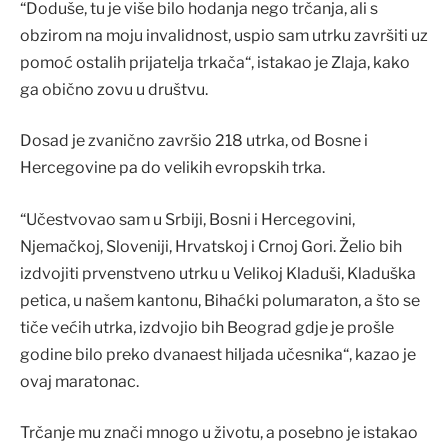
“Doduše, tu je više bilo hodanja nego trčanja, ali s
obzirom na moju invalidnost, uspio sam utrku završiti uz
pomoć ostalih prijatelja trkača“, istakao je Zlaja, kako
ga obično zovu u društvu.
Dosad je zvanično završio 218 utrka, od Bosne i
Hercegovine pa do velikih evropskih trka.
“Učestvovao sam u Srbiji, Bosni i Hercegovini,
Njemačkoj, Sloveniji, Hrvatskoj i Crnoj Gori. Želio bih
izdvojiti prvenstveno utrku u Velikoj Kladuši, Kladuška
petica, u našem kantonu, Bihaćki polumaraton, a što se
tiče većih utrka, izdvojio bih Beograd gdje je prošle
godine bilo preko dvanaest hiljada učesnika“, kazao je
ovaj maratonac.
Trčanje mu znači mnogo u životu, a posebno je istakao