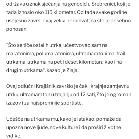
održava u znak sjećanja na genocid u Srebrenici, koji je
tada iznosio oko 115 kilometar. Od tada svake godine
uspješno završi ovaj veliki poduhvat, na što je posebno
ponosan.
“Što se tiče ostalih utrka, učestvovao sam na
maratonima, polumaratonima, ultramaratonima, trail
utrkama, utrkama na pet i deset kilometara kao i na
drugim utrkama“, kazao je Zlaja.
Ovaj odlučni Krajišnik završio je čak i krajnje zahtjevnu
utrku, ultramaraton u trajanju od 12 sati, što je ogroman
izazov i za najspremnije sportiste.
Učešće na utrkama mu, kako je istakao, pomaže da
upozna nove ljude, nove kulture i da proširi životne
vidike.