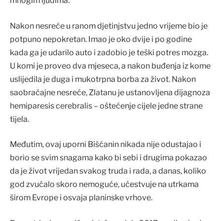
mnogim ljudima.
Nakon nesreće u ranom djetinjstvu jedno vrijeme bio je
potpuno nepokretan. Imao je oko dvije i po godine
kada ga je udarilo auto i zadobio je teški potres mozga.
U komi je proveo dva mjeseca, a nakon buđenja iz kome
uslijedila je duga i mukotrpna borba za život. Nakon
saobraćajne nesreće, Zlatanu je ustanovljena dijagnoza
hemiparesis cerebralis – oštećenje cijele jedne strane
tijela.
Međutim, ovaj uporni Bišćanin nikada nije odustajao i
borio se svim snagama kako bi sebi i drugima pokazao
da je život vrijedan svakog truda i rada, a danas, koliko
god zvučalo skoro nemoguće, učestvuje na utrkama
širom Evrope i osvaja planinske vrhove.