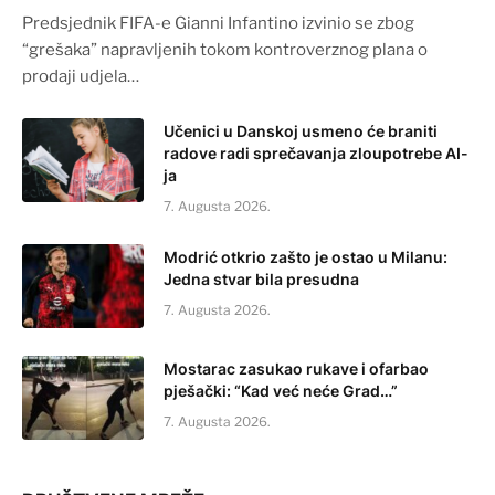
Predsjednik FIFA-e Gianni Infantino izvinio se zbog
“grešaka” napravljenih tokom kontroverznog plana o
prodaji udjela…
Učenici u Danskoj usmeno će braniti
radove radi sprečavanja zloupotrebe AI-
ja
7. Augusta 2026.
Modrić otkrio zašto je ostao u Milanu:
Jedna stvar bila presudna
7. Augusta 2026.
Mostarac zasukao rukave i ofarbao
pješački: “Kad već neće Grad…”
7. Augusta 2026.