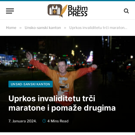
Home
»
Unsko-sanski kanton
»
Uprkos invaliditetu trči maratone i pomaže drugima
UNSKO-SANSKI KANTON
Uprkos invaliditetu trči
maratone i pomaže drugima
7. Januara 2024.
4 Mins Read