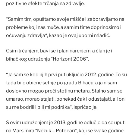
pozitivne efekte trčanja na zdravlje.
“Samim tim, opuštamo svoje mišiće i zaboravljamo na
probleme koji nas muče, a samim time doprinosimo i
očuvanju zdravlja“, kazao je ovaj uporni mladić.
Osim trčanjem, bavi se i planinarenjem, a član je i
bihaćkog udruženja “Horizont 2006”.
“Ja sam se kod njih prvi put uključio 2012. godine. To su
tada bile obične šetnje po gradu Bihaću, a ja nisam
doslovno mogao preći stotinu metara. Stalno sam se
umarao, morao stajati, ponekad čak i odustajati, ali oni
su me bodrili i bili mi podrška“, ispričao je.
S ovim udruženjem je 2013. godine odlučio da se uputi
na Marš mira “Nezuk – Potočari”, koji se svake godine