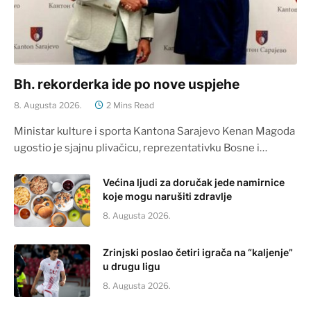
Bh. rekorderka ide po nove uspjehe
8. Augusta 2026.
2 Mins Read
Ministar kulture i sporta Kantona Sarajevo Kenan Magoda
ugostio je sjajnu plivačicu, reprezentativku Bosne i…
Većina ljudi za doručak jede namirnice
koje mogu narušiti zdravlje
8. Augusta 2026.
Zrinjski poslao četiri igrača na “kaljenje”
u drugu ligu
8. Augusta 2026.