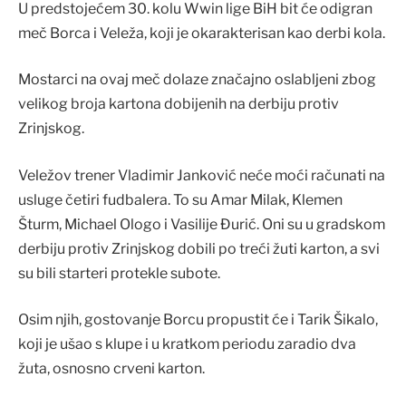
U predstojećem 30. kolu Wwin lige BiH bit će odigran
meč Borca i Veleža, koji je okarakterisan kao derbi kola.
Mostarci na ovaj meč dolaze značajno oslabljeni zbog
velikog broja kartona dobijenih na derbiju protiv
Zrinjskog.
Veležov trener Vladimir Janković neće moći računati na
usluge četiri fudbalera. To su Amar Milak, Klemen
Šturm, Michael Ologo i Vasilije Đurić. Oni su u gradskom
derbiju protiv Zrinjskog dobili po treći žuti karton, a svi
su bili starteri protekle subote.
Osim njih, gostovanje Borcu propustit će i Tarik Šikalo,
koji je ušao s klupe i u kratkom periodu zaradio dva
žuta, osnosno crveni karton.