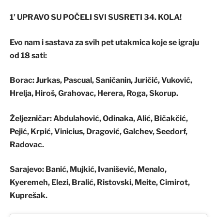
1’ UPRAVO SU POČELI SVI SUSRETI 34. KOLA!
Evo nam i sastava za svih pet utakmica koje se igraju
od 18 sati:
Borac
: Jurkas, Pascual, Saničanin, Juričić, Vuković,
Hrelja, Hiroš, Grahovac, Herera, Roga, Skorup.
Željezničar
: Abdulahović, Odinaka, Alić, Bičakčić,
Pejić, Krpić, Vinicius, Dragović, Galchev, Seedorf,
Radovac.
Sarajevo
: Banić, Mujkić, Ivanišević, Menalo,
Kyeremeh, Elezi, Bralić, Ristovski, Meite, Cimirot,
Kuprešak.