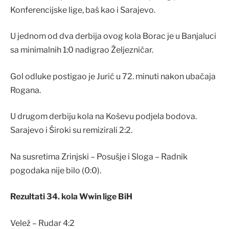
Konferencijske lige, baš kao i Sarajevo.
U jednom od dva derbija ovog kola Borac je u Banjaluci
sa minimalnih 1:0 nadigrao Željezničar.
Gol odluke postigao je Jurić u 72. minuti nakon ubačaja
Rogana.
U drugom derbiju kola na Koševu podjela bodova.
Sarajevo i Široki su remizirali 2:2.
Na susretima Zrinjski – Posušje i Sloga – Radnik
pogodaka nije bilo (0:0).
Rezultati 34. kola Wwin lige BiH
Velež – Rudar 4:2