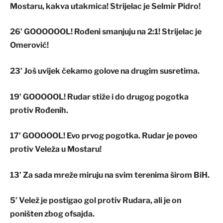
Mostaru, kakva utakmica! Strijelac je Selmir Pidro!
26’ GOOOOOOL!
Rođeni smanjuju na 2:1! Strijelac je
Omerović!
23’ Još uvijek čekamo golove na drugim susretima.
19’
GOOOOOL!
Rudar stiže i do drugog pogotka
protiv Rođenih.
17’
GOOOOOL
! Evo prvog pogotka. Rudar je poveo
protiv Veleža u Mostaru!
13’ Za sada mreže miruju na svim terenima širom BiH.
5’ Velež je postigao gol protiv Rudara, ali je on
poništen zbog ofsajda.