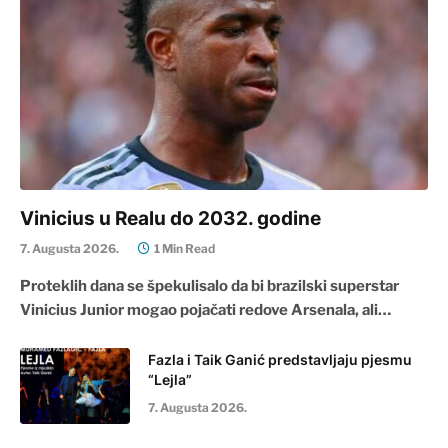
Vinicius u Realu do 2032. godine
7. Augusta 2026.
1 Min Read
Proteklih dana se špekulisalo da bi brazilski superstar
Vinicius Junior mogao pojačati redove Arsenala, ali…
Fazla i Taik Ganić predstavljaju pjesmu
“Lejla”
7. Augusta 2026.