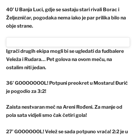
40’ U Banja Luci, gdje se sastaju stari rivali Borac i
Željezničar, pogodaka nema iako je par prilika bilo na
obje strane.
Igrači drugih ekipa mogli bi se ugledati da fudbalere
Veleža i Rudara… Pet golova na ovom meču, na
ostalim niti jedan.
36’ GOOOOOOOL! Potpuni preokret u Mostaru! Đurić
je pogodio za 3:2!
Zaista nestvaran meč na Areni Rođeni. Za manje od
pola sata vidjeli smo čak četiri gola!
27’ GOOOOOOL!
Velež se sada potpuno vraća! 2:2 je u