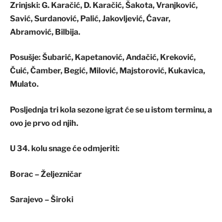
Zrinjski
: G. Karačić, D. Karačić, Šakota, Vranjković,
Savić, Surdanović, Palić, Jakovljević, Ćavar,
Abramović, Bilbija.
Posušje
: Šubarić, Kapetanović, Andačić, Kreković,
Čuić, Čamber, Begić, Milović, Majstorović, Kukavica,
Mulato.
Posljednja tri kola sezone igrat će se u istom terminu, a
ovo je prvo od njih.
U 34. kolu snage će odmjeriti:
Borac – Željezničar
Sarajevo – Široki