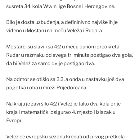
susreta 34. kola Wwin lige Bosne i Hercegovine.
Bilo je dosta uzbuđenja, a defininivno najviše ih je
viđeno u Mostaru na meču Veleža i Rudara.
Mostarci su slavili sa 4:2 u meču punom preokreta.
Rudar u razmaku od svega tri minute postigao dva gola,
da bi Velež za samo dvije postigao dva.
Na odmor se otišlo sa 2:2, a onda u nastavku još dva
pogotka i oba u mreži Prijedorčana.
Na kraju je završilo 4:2 i Velež je tako dva kola prije
kraja i matematički osigurao 4. mjesto i izlazak u
Evropu.
Velež će evropsku sezonu krenuti od prvog pretkola