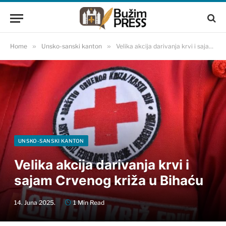
Home
»
Unsko-sanski kanton
»
Velika akcija darivanja krvi i sajam Crvenog križa u Bihaću
UNSKO-SANSKI KANTON
Velika akcija darivanja krvi i
sajam Crvenog križa u Bihaću
14. Juna 2025.
1 Min Read