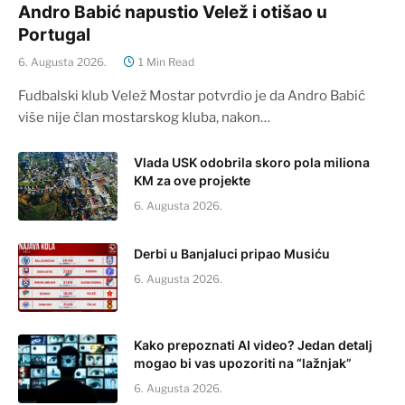
Andro Babić napustio Velež i otišao u
Portugal
6. Augusta 2026.
1 Min Read
Fudbalski klub Velež Mostar potvrdio je da Andro Babić
više nije član mostarskog kluba, nakon…
Vlada USK odobrila skoro pola miliona
KM za ove projekte
6. Augusta 2026.
Derbi u Banjaluci pripao Musiću
6. Augusta 2026.
Kako prepoznati AI video? Jedan detalj
mogao bi vas upozoriti na “lažnjak”
6. Augusta 2026.