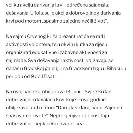
veliku akciju darivanja krvi i određena sajamska
dešavanja. U fokusu je akcija dobrovoljnog darivanja
krvi pod motom „spasimo zajedno nečiji život“.
Na sajmu Crvenog križa prezentirat će se rad i
aktivnosti volontera, te u okviru kutka za djecu
organizirati edukativne i zabavne aktivnosti za
najmlađe. Sva dešavanja i aktivnosti održavaju se
danas u Gradskoj galeriji i na Gradskom trgu u Bihaću, u
periodu od 9 do 15 sati.
Na ovaj način se obilježava 14. juni – Svjetski dan
dobrovoljnih davalaca krvi, koji se ove godine
obilježava pod motom “Daruj krv, daruj nadu: Zajedno
spašavamo živote”. Neprocjenjiv doprinos daju
dobrovoljni i neplaćeni davaoci krvi.