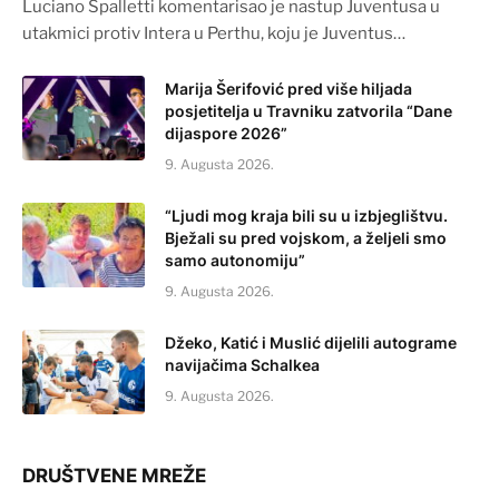
Luciano Spalletti komentarisao je nastup Juventusa u
utakmici protiv Intera u Perthu, koju je Juventus…
Marija Šerifović pred više hiljada
posjetitelja u Travniku zatvorila “Dane
dijaspore 2026”
9. Augusta 2026.
“Ljudi mog kraja bili su u izbjeglištvu.
Bježali su pred vojskom, a željeli smo
samo autonomiju”
9. Augusta 2026.
Džeko, Katić i Muslić dijelili autograme
navijačima Schalkea
9. Augusta 2026.
DRUŠTVENE MREŽE