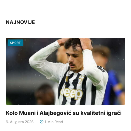
NAJNOVIJE
SPORT
Kolo Muani i Alajbegović su kvalitetni igrači
9. Augusta 2026.
1 Min Read