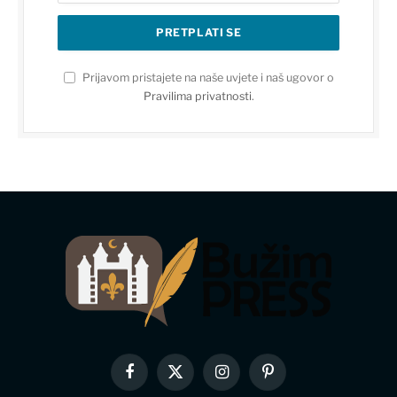
Prijavom pristajete na naše uvjete i naš ugovor o
Pravilima privatnosti
.
Facebook
X
Instagram
Pinterest
(Twitter)