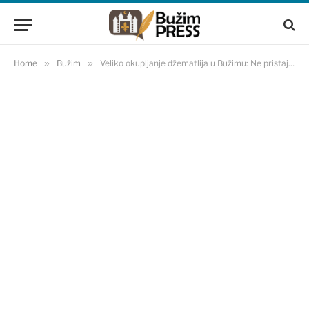
Home
»
Bužim
»
Veliko okupljanje džematlija u Bužimu: Ne pristaju na povećanje hodžarina od 120 KM