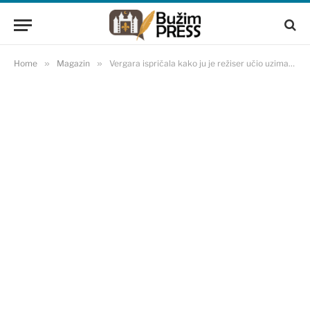
Home
»
Magazin
»
Vergara ispričala kako ju je režiser učio uzimati kokain: ‘Bilo je sjajno iskustvo’