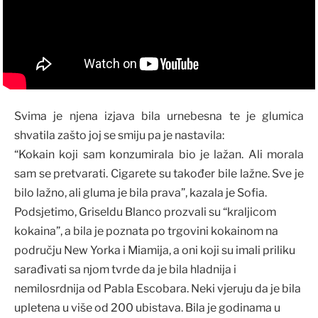
Svima je njena izjava bila urnebesna te je glumica
shvatila zašto joj se smiju pa je nastavila:
“Kokain koji sam konzumirala bio je lažan. Ali morala
sam se pretvarati. Cigarete su također bile lažne. Sve je
bilo lažno, ali gluma je bila prava”, kazala je Sofia.
Podsjetimo, Griseldu Blanco prozvali su “kraljicom
kokaina”, a bila je poznata po trgovini kokainom na
području New Yorka i Miamija, a oni koji su imali priliku
sarađivati sa njom tvrde da je bila hladnija i
nemilosrdnija od Pabla Escobara. Neki vjeruju da je bila
upletena u više od 200 ubistava. Bila je godinama u