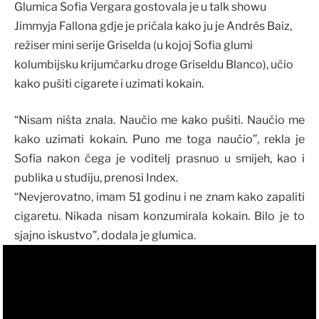
Glumica Sofia Vergara gostovala je u talk showu
Jimmyja Fallona gdje je pričala kako ju je Andrés Baiz,
režiser mini serije Griselda (u kojoj Sofia glumi
kolumbijsku krijumčarku droge Griseldu Blanco), učio
kako pušiti cigarete i uzimati kokain.
“Nisam ništa znala. Naučio me kako pušiti. Naučio me
kako uzimati kokain. Puno me toga naučio”, rekla je
Sofia nakon čega je voditelj prasnuo u smijeh, kao i
publika u studiju, prenosi Index.
“Nevjerovatno, imam 51 godinu i ne znam kako zapaliti
cigaretu. Nikada nisam konzumirala kokain. Bilo je to
sjajno iskustvo”, dodala je glumica.