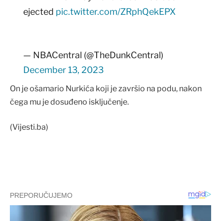
ejected
pic.twitter.com/ZRphQekEPX
— NBACentral (@TheDunkCentral)
December 13, 2023
On je ošamario Nurkića koji je završio na podu, nakon
čega mu je dosuđeno isključenje.
(Vijesti.ba)