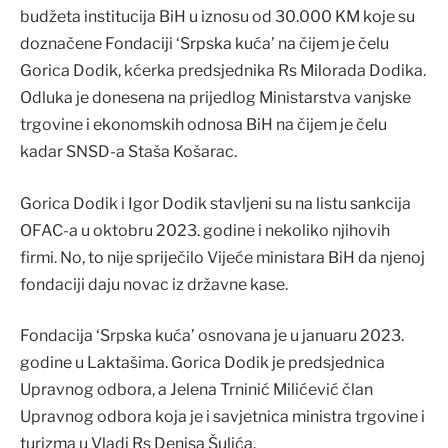
budžeta institucija BiH u iznosu od 30.000 KM koje su
doznačene Fondaciji ‘Srpska kuća’ na čijem je čelu
Gorica Dodik, kćerka predsjednika Rs Milorada Dodika.
Odluka je donesena na prijedlog Ministarstva vanjske
trgovine i ekonomskih odnosa BiH na čijem je čelu
kadar SNSD-a Staša Košarac.
Gorica Dodik i Igor Dodik stavljeni su na listu sankcija
OFAC-a u oktobru 2023. godine i nekoliko njihovih
firmi. No, to nije spriječilo Vijeće ministara BiH da njenoj
fondaciji daju novac iz državne kase.
Fondacija ‘Srpska kuća’ osnovana je u januaru 2023.
godine u Laktašima. Gorica Dodik je predsjednica
Upravnog odbora, a Jelena Trninić Milićević član
Upravnog odbora koja je i savjetnica ministra trgovine i
turizma u Vladi Rs Denisa Šulića.