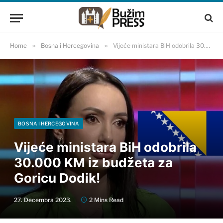
Home
»
Bosna i Hercegovina
»
Vijeće ministara BiH odobrila 30.000 KM iz budžeta za Goricu Dodik!
BOSNA I HERCEGOVINA
Vijeće ministara BiH odobrila
30.000 KM iz budžeta za
Goricu Dodik!
27. Decembra 2023.
2 Mins Read