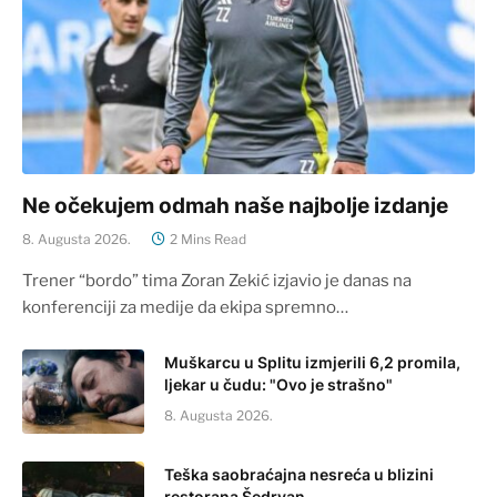
Ne očekujem odmah naše najbolje izdanje
8. Augusta 2026.
2 Mins Read
Trener “bordo” tima Zoran Zekić izjavio je danas na
konferenciji za medije da ekipa spremno…
Muškarcu u Splitu izmjerili 6,2 promila,
ljekar u čudu: "Ovo je strašno"
8. Augusta 2026.
Teška saobraćajna nesreća u blizini
restorana Šedrvan