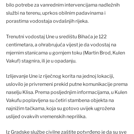
bilo potrebe za vanrednim intervencijama nadležnih
službi na terenu, uprkos obilnim padavinama i
porastima vodostaja ovdašnjih rijeka.
Trenutni vodostaj Une u središtu Bihaća je 122
centimetara, a ohrabrujuća vijest je da vodostaj na
mjernim stanicama u gornjem toku (Martin Brod, Kulen
Vakuf) stagnira, ili je u opadanju.
Izlijevanje Une iz riječnog korita na jednoj lokaciji,
uslovilo je privremeni prekid putne komunikacije prema
naselju Klisa. Prema posljednjim informacijama, u Kulen
Vakufu poplavljena su četiri stambena objekta na
najnižim tačkama, koja su gotovo uvijek ugrožena
uslijed ovakvih vremenskih neprilika.
Iz Gradske službe civilne zaštite potvrđeno je da su sve