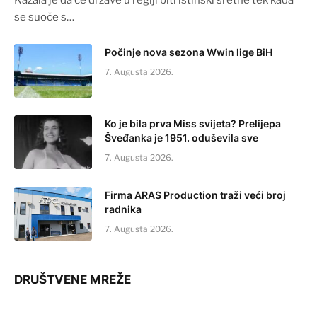
Kazala je da će države u regiji biti istinski sretne tek kada
se suoče s…
Počinje nova sezona Wwin lige BiH
7. Augusta 2026.
Ko je bila prva Miss svijeta? Prelijepa
Šveđanka je 1951. oduševila sve
7. Augusta 2026.
Firma ARAS Production traži veći broj
radnika
7. Augusta 2026.
DRUŠTVENE MREŽE