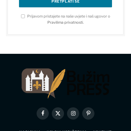
Prijavom pristajete na naše uvjete i naš ugovor o
Pravilima privatnosti
.
Facebook
X
Instagram
Pinterest
(Twitter)