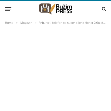
Home
»
Magazin
»
Vrhunski telefon po super cijeni: Honor X6a stigao u BH Telecom