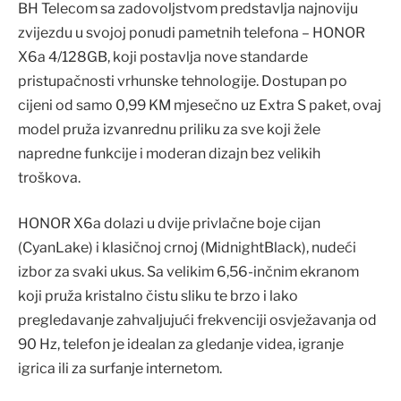
BH Telecom sa zadovoljstvom predstavlja najnoviju
zvijezdu u svojoj ponudi pametnih telefona – HONOR
X6a 4/128GB, koji postavlja nove standarde
pristupačnosti vrhunske tehnologije. Dostupan po
cijeni od samo 0,99 KM mjesečno uz Extra S paket, ovaj
model pruža izvanrednu priliku za sve koji žele
napredne funkcije i moderan dizajn bez velikih
troškova.
HONOR X6a dolazi u dvije privlačne boje cijan
(CyanLake) i klasičnoj crnoj (MidnightBlack), nudeći
izbor za svaki ukus. Sa velikim 6,56-inčnim ekranom
koji pruža kristalno čistu sliku te brzo i lako
pregledavanje zahvaljujući frekvenciji osvježavanja od
90 Hz, telefon je idealan za gledanje videa, igranje
igrica ili za surfanje internetom.