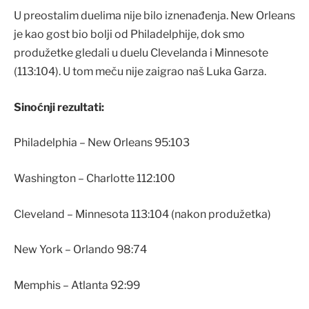
U preostalim duelima nije bilo iznenađenja. New Orleans
je kao gost bio bolji od Philadelphije, dok smo
produžetke gledali u duelu Clevelanda i Minnesote
(113:104). U tom meču nije zaigrao naš Luka Garza.
Sinoćnji rezultati:
Philadelphia – New Orleans 95:103
Washington – Charlotte 112:100
Cleveland – Minnesota 113:104 (nakon produžetka)
New York – Orlando 98:74
Memphis – Atlanta 92:99