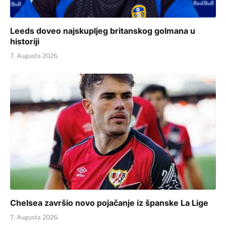
Leeds doveo najskupljeg britanskog golmana u
historiji
7. Augusta 2026.
Chelsea završio novo pojačanje iz španske La Lige
7. Augusta 2026.