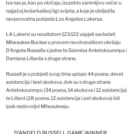
Iza nas je, kao po običaju, izuzetno zanimljivo večer u
najjačoj košarkaškoj ligi svijeta, a koje je obilježila
nevjerovatna pobjeda Los Angeles Lakersa.
LA Lakersi su rezultatom 123:122 uspjeli savladati
Milwaukee Buckse u pravom revolveraškom okršaju
D'Angela Russella s jedne te Giannisa Antetokounmpa i
Damiana Lillarda s druge strane.
Russell je u pobjedi svog tima upisao 44 poena, devet
asistencija i šest skokova, dok su s druge strane
Antetokounmpo (34 poena, 14 skokova i 12 asistencija)
te Lillard (28 poena, 12 asistencija i pet skokova) bili
ipak nedovoljni Milwaukeeju.
D’ANGELO RUSSELL GAME WINNER.