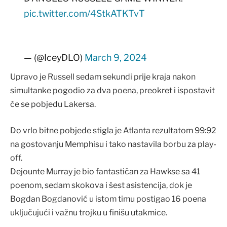
pic.twitter.com/4StkATKTvT
— (@IceyDLO)
March 9, 2024
Upravo je Russell sedam sekundi prije kraja nakon
simultanke pogodio za dva poena, preokret i ispostavit
će se pobjedu Lakersa.
Do vrlo bitne pobjede stigla je Atlanta rezultatom 99:92
na gostovanju Memphisu i tako nastavila borbu za play-
off.
Dejounte Murray je bio fantastičan za Hawkse sa 41
poenom, sedam skokova i šest asistencija, dok je
Bogdan Bogdanović u istom timu postigao 16 poena
uključujući i važnu trojku u finišu utakmice.