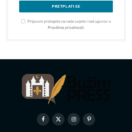
Prijavom pristajete na naše uvjete i naš ugovor o
Pravilima privatnosti
.
Facebook
X
Instagram
Pinterest
(Twitter)