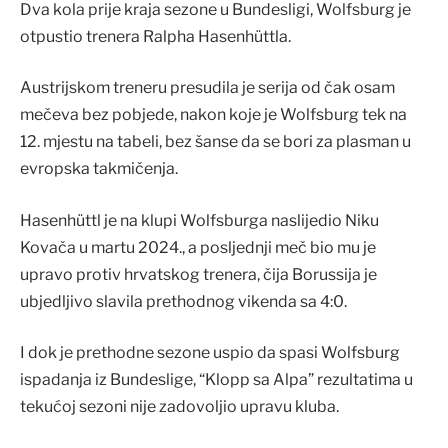
Dva kola prije kraja sezone u Bundesligi, Wolfsburg je
otpustio trenera Ralpha Hasenhüttla.
Austrijskom treneru presudila je serija od čak osam
mečeva bez pobjede, nakon koje je Wolfsburg tek na
12. mjestu na tabeli, bez šanse da se bori za plasman u
evropska takmičenja.
Hasenhüttl je na klupi Wolfsburga naslijedio Niku
Kovača u martu 2024., a posljednji meč bio mu je
upravo protiv hrvatskog trenera, čija Borussija je
ubjedljivo slavila prethodnog vikenda sa 4:0.
I dok je prethodne sezone uspio da spasi Wolfsburg
ispadanja iz Bundeslige, “Klopp sa Alpa” rezultatima u
tekućoj sezoni nije zadovoljio upravu kluba.