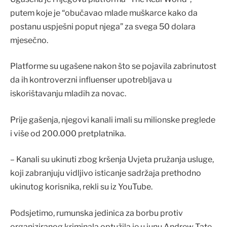
putem koje je “obučavao mlade muškarce kako da
postanu uspješni poput njega” za svega 50 dolara
mjesečno.
Platforme su ugašene nakon što se pojavila zabrinutost
da ih kontroverzni influenser upotrebljava u
iskorištavanju mladih za novac.
Prije gašenja, njegovi kanali imali su milionske preglede
i više od 200.000 pretplatnika.
– Kanali su ukinuti zbog kršenja Uvjeta pružanja usluge,
koji zabranjuju vidljivo isticanje sadržaja prethodno
ukinutog korisnika, rekli su iz YouTube.
Podsjetimo, rumunska jedinica za borbu protiv
organiziranog kriminala optužila je u junu Andrew Tate,