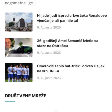
nogometne lige…
Hiljade ljudi ispred crkve čeka Ronaldovo
vjenčanje, ali par nije tu!
9. Augusta 2026.
36-godišnji Amel Semanić izletio sa
staze na Ostrošcu
9. Augusta 2026.
Omerović zabio hat-trick i odveo Osijek
na vrh HNL-a
9. Augusta 2026.
DRUŠTVENE MREŽE