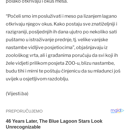
polako otkrivaju i okus mesa.
“Počeli smo im posluživati i meso pa lizanjem lagano
otkrivaju njegov okus. Kako postaju sve znatiželjniji i
razigraniji, posljednjih ih dana ujutro po nekoliko sati
puštamo u istraživanje prednje, tj. velike vanjske
nastambe vidljive posjetiocima”, objašnjavaju iz
zoološkog vrta, ali i građanima poručuju da svi koji ih
žele vidjeti prilikom posjeta ZOO-u, blizu nastambe,
budu tihi i mirni te poštuju činjenicu da su mladunci još
uvijek u osjetljivom razdoblju.
(Vijesti.ba)