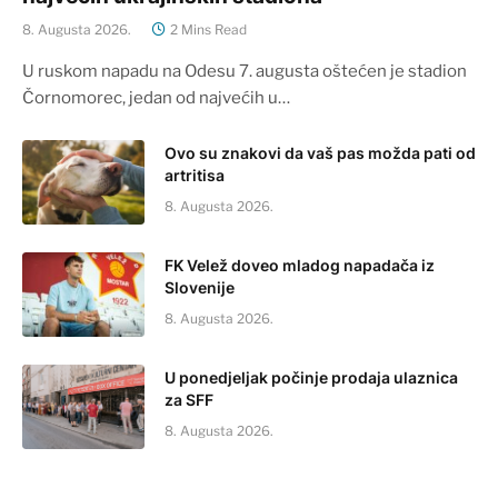
8. Augusta 2026.
2 Mins Read
U ruskom napadu na Odesu 7. augusta oštećen je stadion
Čornomorec, jedan od najvećih u…
Ovo su znakovi da vaš pas možda pati od
artritisa
8. Augusta 2026.
FK Velež doveo mladog napadača iz
Slovenije
8. Augusta 2026.
U ponedjeljak počinje prodaja ulaznica
za SFF
8. Augusta 2026.