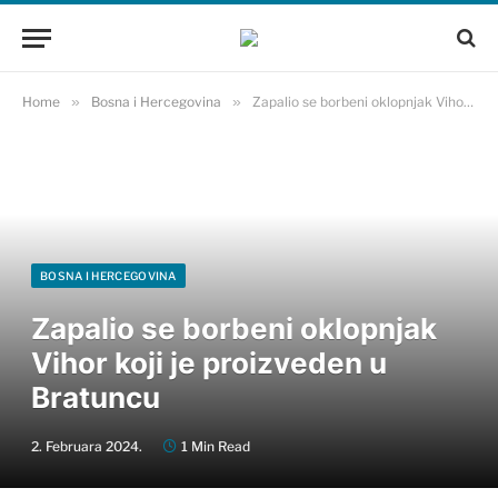
Home
»
Bosna i Hercegovina
»
Zapalio se borbeni oklopnjak Vihor koji je proizveden u Bratuncu
BOSNA I HERCEGOVINA
Zapalio se borbeni oklopnjak
Vihor koji je proizveden u
Bratuncu
2. Februara 2024.
1 Min Read