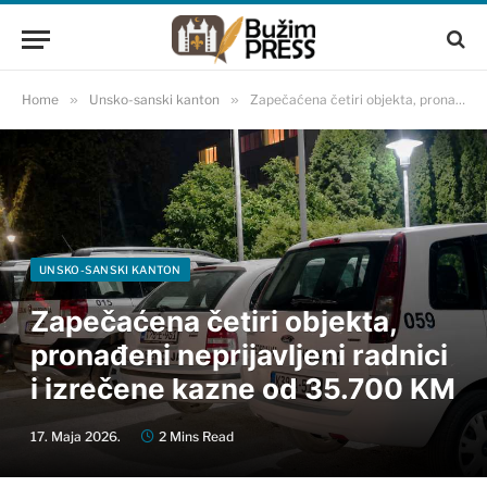
Home
»
Unsko-sanski kanton
»
Zapečaćena četiri objekta, pronađeni neprijavljeni radnici i izrečene kazne od 35.700 KM
UNSKO-SANSKI KANTON
Zapečaćena četiri objekta,
pronađeni neprijavljeni radnici
i izrečene kazne od 35.700 KM
17. Maja 2026.
2 Mins Read