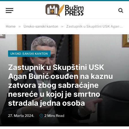
Home
»
Unsko-sanski kanton
»
Zastupnik u Skupštini USK Agan Bunić osuđen na kaznu zatvora zbog sabraćajne nesreće u kojoj je smrtno stradala jedna osoba
UNSKO-SANSKI KANTON
Zastupnik u Skupštini USK
Agan Bunić osuđen na kaznu
zatvora zbog sabraćajne
nesreće u kojoj je smrtno
stradala jedna osoba
27. Marta 2024.
2 Mins Read