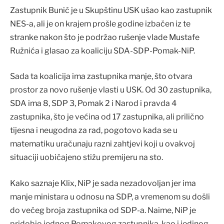
Zastupnik Bunić je u Skupštinu USK ušao kao zastupnik
NES-a, ali je on krajem prošle godine izbačen iz te
stranke nakon što je podržao rušenje vlade Mustafe
Ružnića i glasao za koaliciju SDA-SDP-Pomak-NiP.
Sada ta koalicija ima zastupnika manje, što otvara
prostor za novo rušenje vlasti u USK. Od 30 zastupnika,
SDA ima 8, SDP 3, Pomak 2 i Narod i pravda 4
zastupnika, što je većina od 17 zastupnika, ali prilično
tijesna i neugodna za rad, pogotovo kada se u
matematiku uračunaju razni zahtjevi koji u ovakvoj
situaciji uobičajeno stižu premijeru na sto.
Kako saznaje Klix, NiP je sada nezadovoljan jer ima
manje ministara u odnosu na SDP, a vremenom su došli
do većeg broja zastupnika od SDP-a. Naime, NiP je
pridobio jednog Pomakovog zastupnika, kao i jedinog