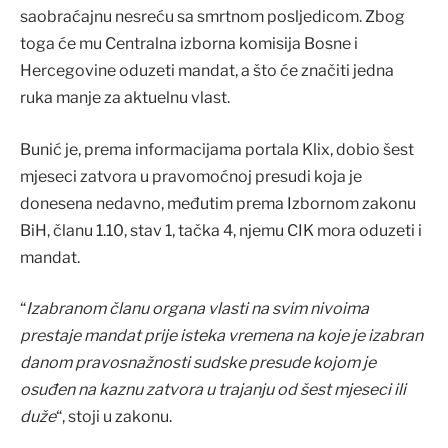
saobraćajnu nesreću sa smrtnom posljedicom. Zbog
toga će mu Centralna izborna komisija Bosne i
Hercegovine oduzeti mandat, a što će značiti jedna
ruka manje za aktuelnu vlast.
Bunić je, prema informacijama portala Klix, dobio šest
mjeseci zatvora u pravomoćnoj presudi koja je
donesena nedavno, međutim prema Izbornom zakonu
BiH, članu 1.10, stav 1, tačka 4, njemu CIK mora oduzeti i
mandat.
“
Izabranom članu organa vlasti na svim nivoima
prestaje mandat prije isteka vremena na koje je izabran
danom pravosnažnosti sudske presude kojom je
osuđen na kaznu zatvora u trajanju od šest mjeseci ili
duže
“, stoji u zakonu.