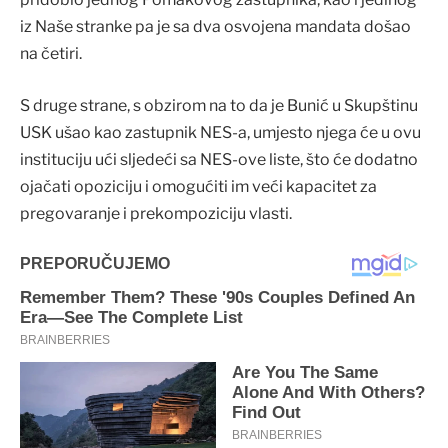
iz Naše stranke pa je sa dva osvojena mandata došao
na četiri.
S druge strane, s obzirom na to da je Bunić u Skupštinu
USK ušao kao zastupnik NES-a, umjesto njega će u ovu
instituciju ući sljedeći sa NES-ove liste, što će dodatno
ojačati opoziciju i omogućiti im veći kapacitet za
pregovaranje i prekompoziciju vlasti.