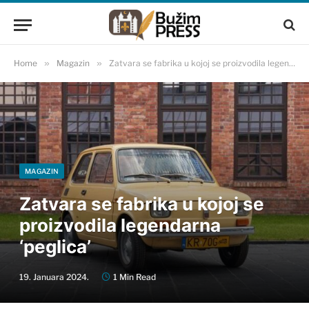
Home
»
Magazin
»
Zatvara se fabrika u kojoj se proizvodila legendarna ‘peglica’
MAGAZIN
Zatvara se fabrika u kojoj se
proizvodila legendarna
‘peglica’
19. Januara 2024.
1 Min Read