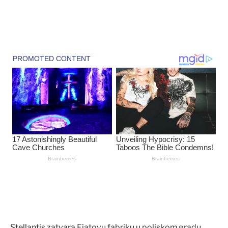
Stellantis zatvara Fiatovu fabriku u poljskom gradu