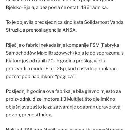
Bjelsko-Bjala, a bez posla će ostati 486 radnika.
To je objavila predsjednica sindikata Solidarnost Vanda
Struzik, a prenosi agencija ANSA.
Riječ je o fabrici nekadašnje kompanije FSM (Fabryka
Samochodów Małolitrażowych) koja je po sporazumu s
Fiatom još od ranih 70-ih godina prošlog vijeka
proizvodila model Fiat 126p, kod nas vrlo popularan i
poznat pod nadimkom “peglica”.
Posljednjih godina ova fabrika je bila glavno mjesto za
proizvodnju dizel motora 1.3 Multijet, što djelimično
objašnjava zašto je za zatvaranje odabran upravo ovaj
pogon, prenosi Index.
Neki od 486 otpuštenih radnika mogli bi pronaći posao