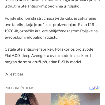
u drugim Stelantisovim pogonima u Poljskoj.
Poljski ekonomski stručnjaci tvrde kako je zatvaranje
ove fabrike, koja je počela s proizvodnjom Fiata 126
1970-ih, označilo kraj ere obilježene rastom Poljske na
evropskom i globalnom tržištu.
Ostale Stelantisove fabrike u Poljskoj još proizvode
Fiat 600 i Jeep Avenger, a ovim modelima uskoro bi
mogao da se pridruži još jedan B-SUV model.
(Vijesti.ba)