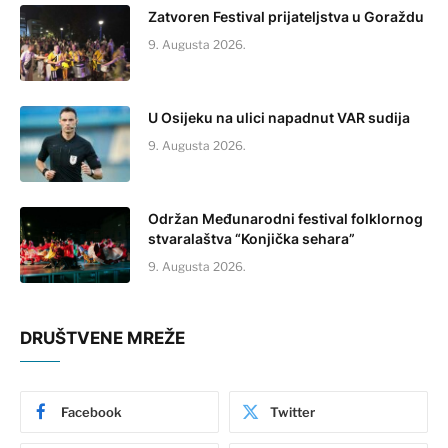
Zatvoren Festival prijateljstva u Goraždu
9. Augusta 2026.
U Osijeku na ulici napadnut VAR sudija
9. Augusta 2026.
Održan Međunarodni festival folklornog
stvaralaštva “Konjička sehara”
9. Augusta 2026.
DRUŠTVENE MREŽE
Facebook
Twitter