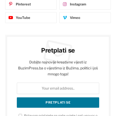
Pinterest
Instagram
YouTube
Vimeo
Pretplati se
Dobijte najnovije kreativne vijesti iz
BuzimPress.ba o vijestima iz Bužima, politici i još
mnogo toga!
Prijavom pristajete na naše uvjete i naš ugovor o