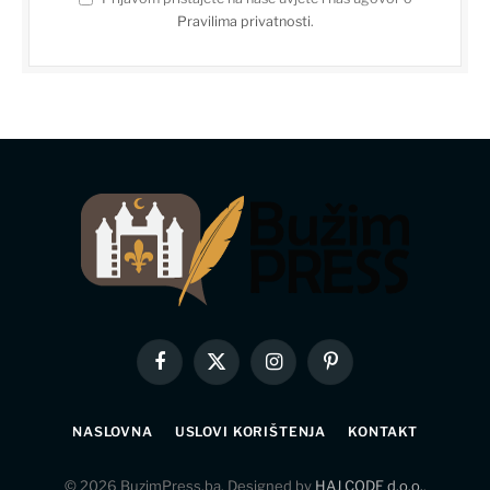
Pravilima privatnosti
.
Facebook
X
Instagram
Pinterest
(Twitter)
NASLOVNA
USLOVI KORIŠTENJA
KONTAKT
© 2026 BuzimPress.ba. Designed by
HAJ CODE d.o.o.
.