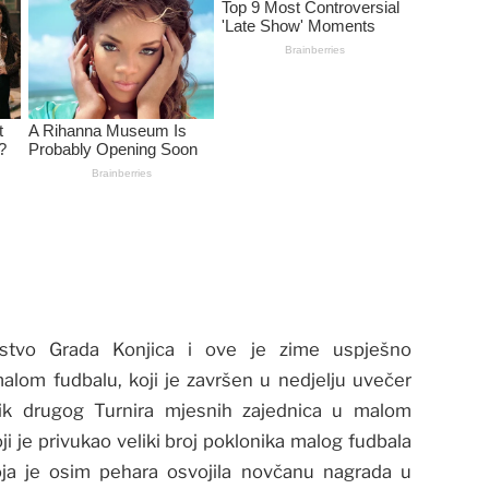
ljstvo Grada Konjica i ove je zime uspješno
alom fudbalu, koji je završen u nedjelju uvečer
nik drugog Turnira mjesnih zajednica u malom
ji je privukao veliki broj poklonika malog fudbala
oja je osim pehara osvojila novčanu nagrada u