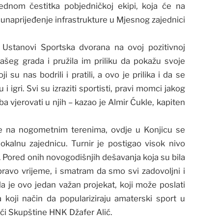
ednom čestitka pobjedničkoj ekipi, koja će na
a unaprijeđenje infrastrukture u Mjesnog zajednici
 Ustanovi Sportska dvorana na ovoj pozitivnoj
našeg grada i pružila im priliku da pokažu svoje
 su nas bodrili i pratili, a ovo je prilika i da se
 igri. Svi su izraziti sportisti, pravi momci jakog
ba vjerovati u njih – kazao je Almir Ćukle, kapiten
e na nogometnim terenima, ovdje u Konjicu se
okalnu zajednicu. Turnir je postigao visok nivo
. Pored onih novogodišnjih dešavanja koja su bila
 pravo vrijeme, i smatram da smo svi zadovoljni i
m da je ovo jedan važan projekat, koji može poslati
koji način da populariziraju amaterski sport u
ći Skupštine HNK Džafer Alić.