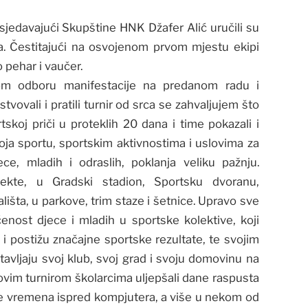
jedavajući Skupštine HNK Džafer Alić uručili su
a. Čestitajući na osvojenom prvom mjestu ekipi
 pehar i vaučer.
nom odboru manifestacije na predanom radu i
stvovali i pratili turnir od srca se zahvaljujem što
tskoj priči u proteklih 20 dana i time pokazali i
koja sportu, sportskim aktivnostima i uslovima za
ce, mladih i odraslih, poklanja veliku pažnju.
ekte, u Gradski stadion, Sportsku dvoranu,
rališta, u parkove, trim staze i šetnice. Upravo sve
enost djece i mladih u sportske kolektive, koji
 i postižu značajne sportske rezultate, te svojim
avljaju svoj klub, svoj grad i svoju domovinu na
ovim turnirom školarcima uljepšali dane raspusta
de vremena ispred kompjutera, a više u nekom od