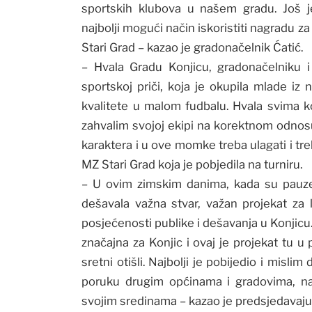
sportskih klubova u našem gradu. Još j
najbolji mogući način iskoristiti nagradu z
Stari Grad – kazao je gradonačelnik Ćatić.
– Hvala Gradu Konjicu, gradonačelniku i
sportskoj priči, koja je okupila mlade iz 
kvalitete u malom fudbalu. Hvala svima koji
zahvalim svojoj ekipi na korektnom odnosu i
karaktera i u ove momke treba ulagati i tre
MZ Stari Grad koja je pobjedila na turniru.
– U ovim zimskim danima, kada su pauz
dešavala važna stvar, važan projekat za l
posjećenosti publike i dešavanja u Konjicu
značajna za Konjic i ovaj je projekat tu u
sretni otišli. Najbolji je pobijedio i misli
poruku drugim općinama i gradovima, na 
svojim sredinama – kazao je predsjedavaju