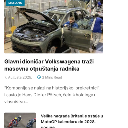
MAGAZIN
Glavni dioničar Volkswagena traži
masovna otpuštanja radnika
7. Augusta 2026.
3 Mins Read
“Kompanija se nalazi na historijskoj prekretnici“,
izjavio je Hans Dieter Pötsch, čelnik holdinga u
vlasništvu…
Velika nagrada Britanije ostaje u
MotoGP kalendaru do 2028.
godine