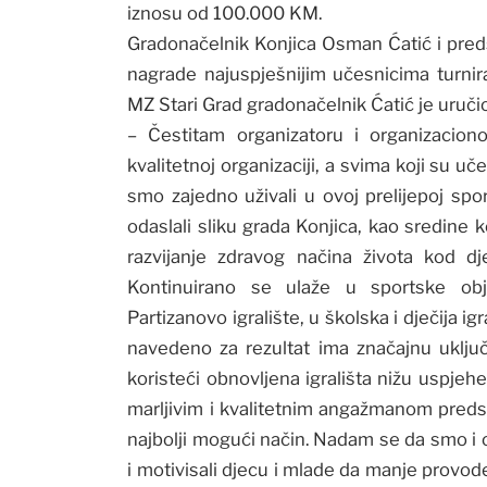
iznosu od 100.000 KM.
Gradonačelnik Konjica Osman Ćatić i preds
nagrade najuspješnijim učesnicima turnir
MZ Stari Grad gradonačelnik Ćatić je uručio
– Čestitam organizatoru i organizacio
kvalitetnoj organizaciji, a svima koji su uče
smo zajedno uživali u ovoj prelijepoj spor
odaslali sliku grada Konjica, kao sredine 
razvijanje zdravog načina života kod dje
Kontinuirano se ulaže u sportske obj
Partizanovo igralište, u školska i dječija ig
navedeno za rezultat ima značajnu uključ
koristeći obnovljena igrališta nižu uspjehe
marljivim i kvalitetnim angažmanom predst
najbolji mogući način. Nadam se da smo i 
i motivisali djecu i mlade da manje provo