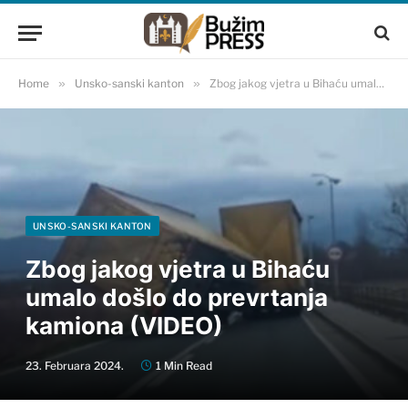
Home
»
Unsko-sanski kanton
»
Zbog jakog vjetra u Bihaću umalo došlo do prevrtanja kamiona (VIDEO)
UNSKO-SANSKI KANTON
Zbog jakog vjetra u Bihaću
umalo došlo do prevrtanja
kamiona (VIDEO)
23. Februara 2024.
1 Min Read