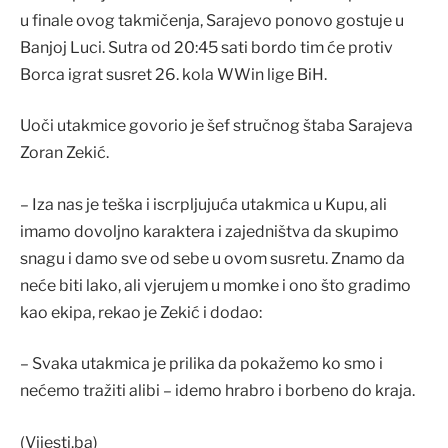
u finale ovog takmičenja, Sarajevo ponovo gostuje u
Banjoj Luci. Sutra od 20:45 sati bordo tim će protiv
Borca igrat susret 26. kola WWin lige BiH.
Uoči utakmice govorio je šef stručnog štaba Sarajeva
Zoran Zekić.
– Iza nas je teška i iscrpljujuća utakmica u Kupu, ali
imamo dovoljno karaktera i zajedništva da skupimo
snagu i damo sve od sebe u ovom susretu. Znamo da
neće biti lako, ali vjerujem u momke i ono što gradimo
kao ekipa, rekao je Zekić i dodao:
– Svaka utakmica je prilika da pokažemo ko smo i
nećemo tražiti alibi – idemo hrabro i borbeno do kraja.
(Vijesti.ba)