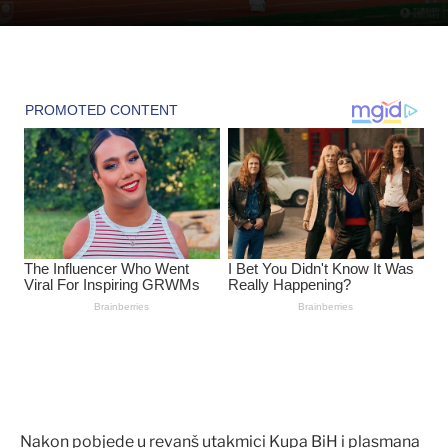
Nakon pobjede u revanš utakmici Kupa BiH i plasmana