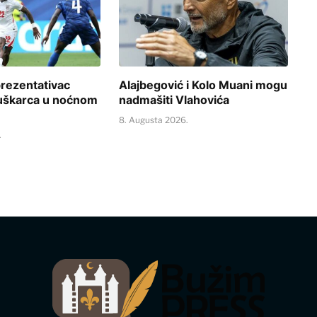
prezentativac
Alajbegović i Kolo Muani mogu
uškarca u noćnom
nadmašiti Vlahovića
8. Augusta 2026.
.