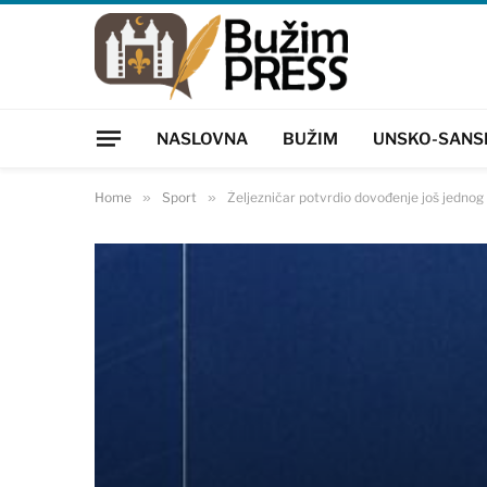
NASLOVNA
BUŽIM
UNSKO-SANS
Home
»
Sport
»
Željezničar potvrdio dovođenje još jednog