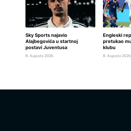
Sky Sports najavio
Engleski re
Alajbegovića u startnoj
pretukao m
postavi Juventusa
klubu
8. Augusta 2026.
8. Augusta 2026