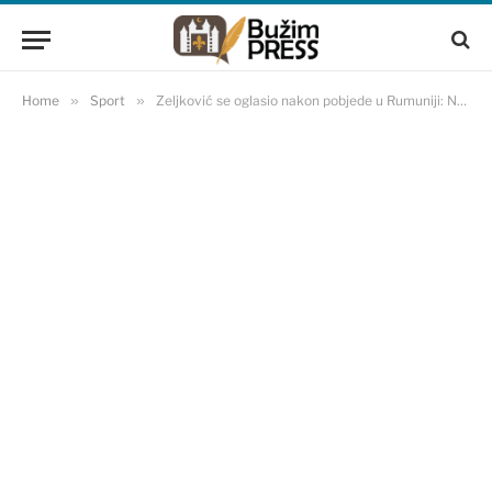
Home
»
Sport
»
Zeljković se oglasio nakon pobjede u Rumuniji: Nema vremena za euforiju