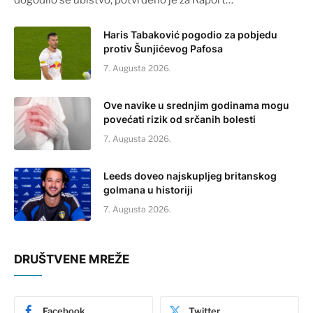
dogodilo se ubistvo, potvrđeno je za Raport…
Haris Tabaković pogodio za pobjedu
protiv Šunjićevog Pafosa
7. Augusta 2026.
Ove navike u srednjim godinama mogu
povećati rizik od srčanih bolesti
7. Augusta 2026.
Leeds doveo najskupljeg britanskog
golmana u historiji
7. Augusta 2026.
DRUŠTVENE MREŽE
Facebook
Twitter