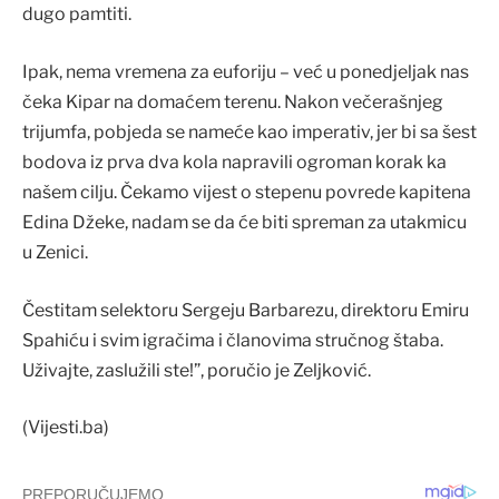
dugo pamtiti.
Ipak, nema vremena za euforiju – već u ponedjeljak nas
čeka Kipar na domaćem terenu. Nakon večerašnjeg
trijumfa, pobjeda se nameće kao imperativ, jer bi sa šest
bodova iz prva dva kola napravili ogroman korak ka
našem cilju. Čekamo vijest o stepenu povrede kapitena
Edina Džeke, nadam se da će biti spreman za utakmicu
u Zenici.
Čestitam selektoru Sergeju Barbarezu, direktoru Emiru
Spahiću i svim igračima i članovima stručnog štaba.
Uživajte, zaslužili ste!”, poručio je Zeljković.
(Vijesti.ba)