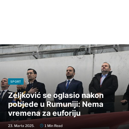
SPORT
Zeljković se oglasio nakon
pobjede u Rumuniji: Nema
vremena za euforiju
23. Marta 2025.
1 Min Read