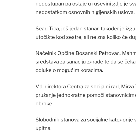
nedostupan pa ostaje u ruševini gdje je s
nedostatkom osnovnih higijenskih uslova.
Sead Tica, još jedan stanar, također je iz
utočište kod sestre, ali ne zna koliko će du
Načelnik Općine Bosanski Petrovac, Mahmu
sredstava za sanaciju zgrade te da se čeka
odluke o mogućim koracima.
V.d. direktora Centra za socijalni rad, Mirz
pružanje jednokratne pomoći stanovnicima 
obroke.
Slobodnih stanova za socijalne kategorije
upitna.