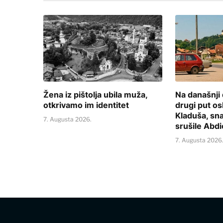
Žena iz pištolja ubila muža,
Na današnji
otkrivamo im identitet
drugi put o
Kladuša, sn
7. Augusta 2026.
srušile Abd
7. Augusta 2026