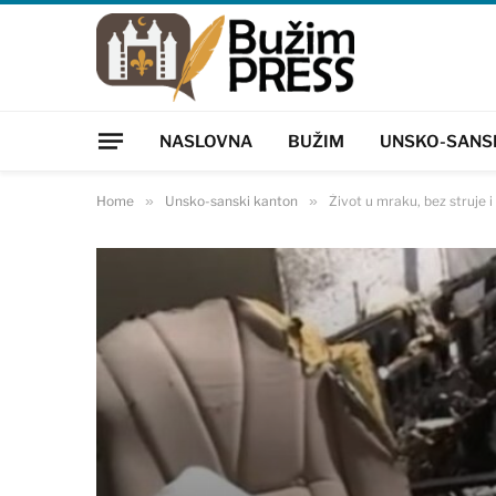
NASLOVNA
BUŽIM
UNSKO-SANS
Home
»
Unsko-sanski kanton
»
Život u mraku, bez struje 