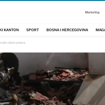
Marketing
KI KANTON
SPORT
BOSNA I HERCEGOVINA
MAG
i vode nakon požara