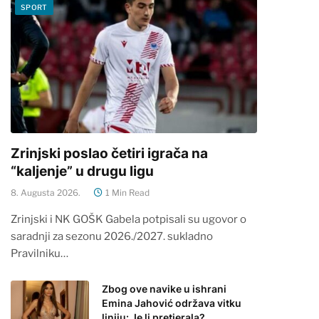
SPORT
Zrinjski poslao četiri igrača na
“kaljenje” u drugu ligu
8. Augusta 2026.
1 Min Read
Zrinjski i NK GOŠK Gabela potpisali su ugovor o
saradnji za sezonu 2026./2027. sukladno
Pravilniku…
Zbog ove navike u ishrani
Emina Jahović održava vitku
liniju: Je li pretjerala?