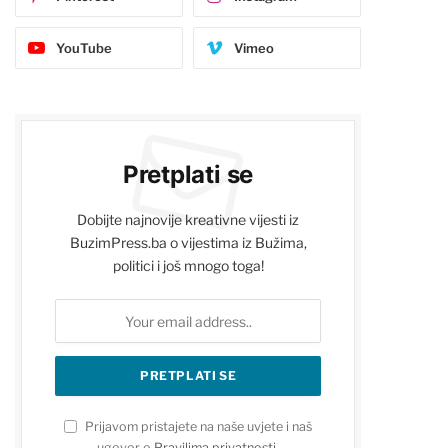
YouTube
Vimeo
Pretplati se
Dobijte najnovije kreativne vijesti iz
BuzimPress.ba o vijestima iz Bužima,
politici i još mnogo toga!
Prijavom pristajete na naše uvjete i naš
ugovor o
Pravilima privatnosti
.