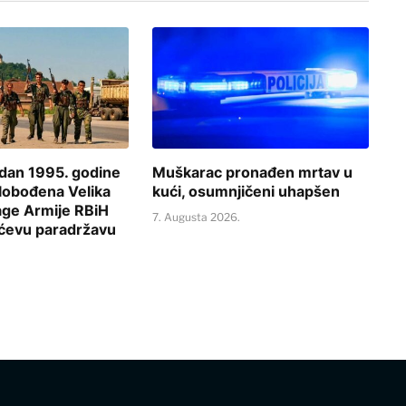
 dan 1995. godine
Muškarac pronađen mrtav u
slobođena Velika
kući, osumnjičeni uhapšen
age Armije RBiH
7. Augusta 2026.
ićevu paradržavu
.