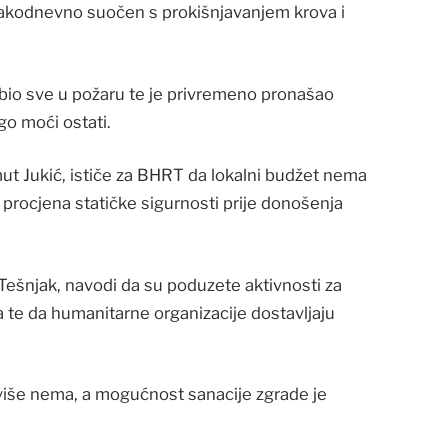
vakodnevno suočen s prokišnjavanjem krova i
gubio sve u požaru te je privremeno pronašao
go moći ostati.
t Jukić, ističe za BHRT da lokalni budžet nema
 procjena statičke sigurnosti prije donošenja
a Tešnjak, navodi da su poduzete aktivnosti za
te da humanitarne organizacije dostavljaju
 više nema, a mogućnost sanacije zgrade je