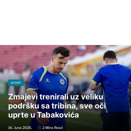
SPORT
Zmajevi trenirali uz veliku
podršku sa tribina, sve oči
uprte u Tabakovića
16. Juna 2026.
2 Mins Read