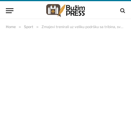
Home
»
Sport
»
Zmajevi trenirali uz veliku podršku sa tribina, sve oči uprte u Tabakovića