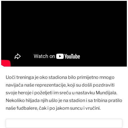
Uoči treninga je oko stadiona bilo primijetno mnogo
navijača naše reprezentacije, koji su došli pozdraviti
svoje heroje i poželjeti im sreću u nastavku Mundijala.
Nekoliko hiljada njih ušlo je na stadion i sa tribina pratilo
naše fudbalere, čak i po jakom suncu i vrućini.