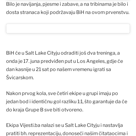
Bilo je navijanja, pjesme i zabave, a na tribinama je bilo i
dosta stranaca koji podržavaju BiH na ovom prvenstvu.
BiH će u Salt Lake Cityju odraditi još dva treninga, a
onda je 17. juna predviđen put u Los Angeles, gdje će
dan kasnije u 21 sat po našem vremenu igrati sa
Švicarskom.
Nakon prvog kola, sve četiri ekipe u grupi imaju po
jedan bod i identičnu gol razliku 1:1, što garantuje da će
do kraja Grupe B sve biti otvoreno.
Ekipa Vijesti.ba nalazi se u Salt Lake Cityju i nastavlja
pratiti bh. reprezentaciju, donoseći našim čitataocima i