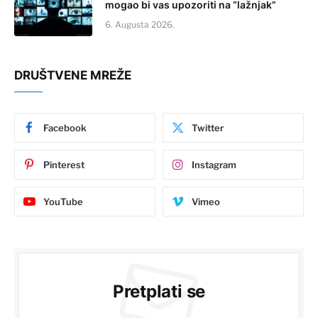
mogao bi vas upozoriti na “lažnjak”
6. Augusta 2026.
DRUŠTVENE MREŽE
Facebook
Twitter
Pinterest
Instagram
YouTube
Vimeo
Pretplati se