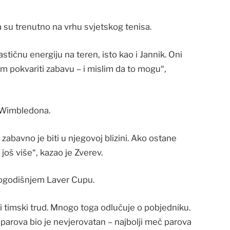
a su trenutno na vrhu svjetskog tenisa.
stičnu energiju na teren, isto kao i Jannik. Oni
 im pokvariti zabavu – i mislim da to mogu“,
u Wimbledona.
 zabavno je biti u njegovoj blizini. Ako ostane
 još više“, kazao je Zverev.
šlogodišnjem Laver Cupu.
eliki timski trud. Mnogo toga odlučuje o pobjedniku.
parova bio je nevjerovatan – najbolji meč parova