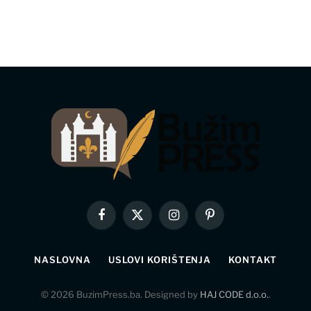
Facebook
X
Instagram
Pinterest
(Twitter)
NASLOVNA
USLOVI KORIŠTENJA
KONTAKT
© 2026 BuzimPress.ba. Designed by
HAJ CODE d.o.o.
.