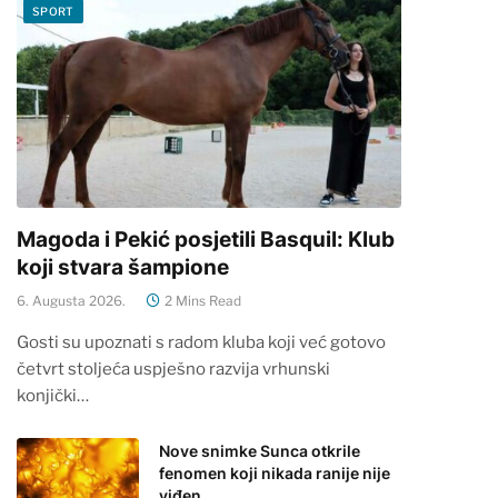
SPORT
Magoda i Pekić posjetili Basquil: Klub
koji stvara šampione
6. Augusta 2026.
2 Mins Read
Gosti su upoznati s radom kluba koji već gotovo
četvrt stoljeća uspješno razvija vrhunski
konjički…
Nove snimke Sunca otkrile
fenomen koji nikada ranije nije
viđen