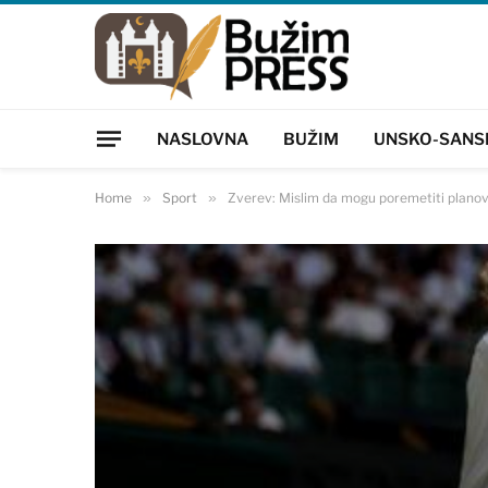
NASLOVNA
BUŽIM
UNSKO-SANS
Home
»
Sport
»
Zverev: Mislim da mogu poremetiti planov