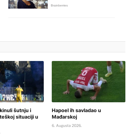
inuli šutnju i
Hapoel ih savladao u
teškoj situaciji u
Mađarskoj
6. Augusta 2026.
.