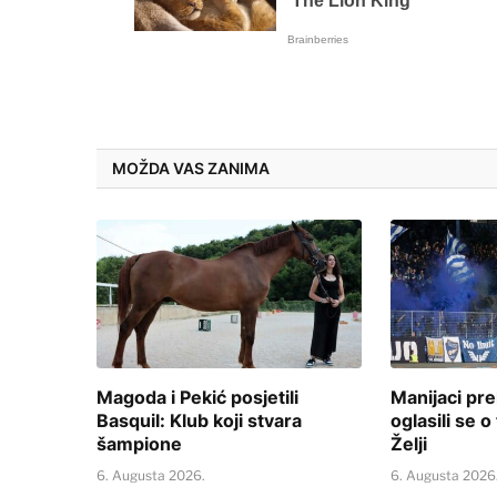
MOŽDA VAS ZANIMA
Magoda i Pekić posjetili
Manijaci prek
Basquil: Klub koji stvara
oglasili se o 
šampione
Želji
6. Augusta 2026.
6. Augusta 2026