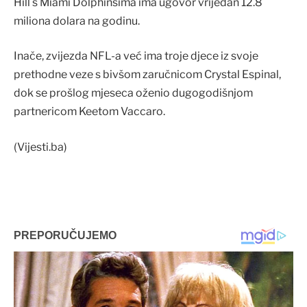
Hill s Miami Dolphinsima ima ugovor vrijedan 12.8
miliona dolara na godinu.
Inače, zvijezda NFL-a već ima troje djece iz svoje
prethodne veze s bivšom zaručnicom Crystal Espinal,
dok se prošlog mjeseca oženio dugogodišnjom
partnericom Keetom Vaccaro.
(Vijesti.ba)