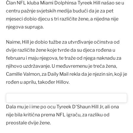
Član NFL kluba Miami Dolphinsa Tyreek Hill našao se u
centru pažnje svjetskih medija budući da je za pet
mjeseci dobio djecu s tri različite žene, a nijedna nije
njegova supruga.
Naime, Hill je dobio tužbe za utvrđivanje očinstva od
dvije različite žene koje tvrde da su djeca rođena u
februaru i maju njegova, te traže od njega naknadu za
njihovo uzdržavanje. U međuvremenu je treća žena,
Camille Valmon, za Daily Mail rekla da je njezin sin, koji je
rođen u aprilu, također Hillov.
Dala mu je i ime po ocu Tyreek D'Shaun Hill Jr, ali ona
nije bila kritična prema NFL igraču, za razliku od
preostale dvije žene.