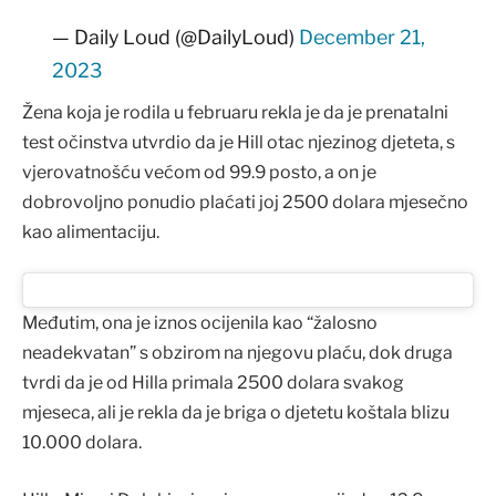
— Daily Loud (@DailyLoud)
December 21,
2023
Žena koja je rodila u februaru rekla je da je prenatalni
test očinstva utvrdio da je Hill otac njezinog djeteta, s
vjerovatnošću većom od 99.9 posto, a on je
dobrovoljno ponudio plaćati joj 2500 dolara mjesečno
kao alimentaciju.
Međutim, ona je iznos ocijenila kao “žalosno
neadekvatan” s obzirom na njegovu plaću, dok druga
tvrdi da je od Hilla primala 2500 dolara svakog
mjeseca, ali je rekla da je briga o djetetu koštala blizu
10.000 dolara.