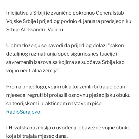
Inicijativu u Srbiji je zvanično pokrenuo Generalštab
Vojske Srbije i prijedlog podnio 4. januara predsjedniku
Srbije Aleksandru Vučiću.
U obrazloženju se navodi da prijedlog dolazi “nakon
detaljnog razmatranja opće sigurnosnesituacije i
savremenih izazova sa kojima se suočava Srbija kao
vojno neutralna zemlja”.
Prema prijedlogu, vojni rok u toj zemlji bi trajao četiri
mjeseca, regruti bi prolazili osnovnu pješadijsku obuku
sa teorijskom i praktičnom nastavom piše
RadioSarajevo.
I Hrvatska razmišlja o uvođenju obavezne vojne obuke,
koja bi trajala mjesec dana.