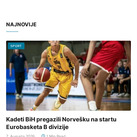
NAJNOVIJE
SPORT
Kadeti BiH pregazili Norvešku na startu
Eurobasketa B divizije
7. Augusta 2026.
1 Min Read