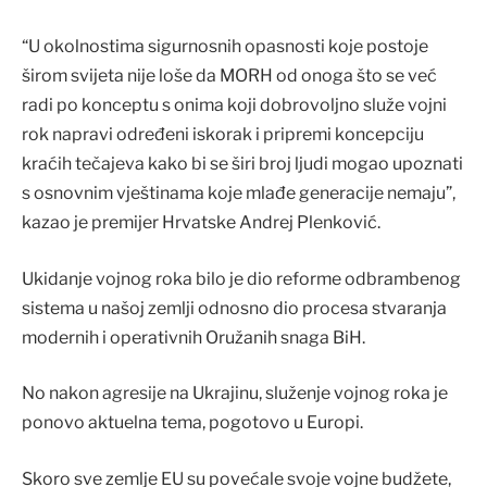
“U okolnostima sigurnosnih opasnosti koje postoje
širom svijeta nije loše da MORH od onoga što se već
radi po konceptu s onima koji dobrovoljno služe vojni
rok napravi određeni iskorak i pripremi koncepciju
kraćih tečajeva kako bi se širi broj ljudi mogao upoznati
s osnovnim vještinama koje mlađe generacije nemaju”,
kazao je premijer Hrvatske Andrej Plenković.
Ukidanje vojnog roka bilo je dio reforme odbrambenog
sistema u našoj zemlji odnosno dio procesa stvaranja
modernih i operativnih Oružanih snaga BiH.
No nakon agresije na Ukrajinu, služenje vojnog roka je
ponovo aktuelna tema, pogotovo u Europi.
Skoro sve zemlje EU su povećale svoje vojne budžete,