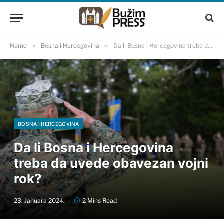
Home
»
Bosna i Hercegovina
»
Da li Bosna i Hercegovina treba da uvede obavezan vojni rok?
BOSNA I HERCEGOVINA
Da li Bosna i Hercegovina
treba da uvede obavezan vojni
rok?
23. Januara 2024.
2 Mins Read