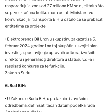
raspoređuju); Iznos od 27 miliona KM se dijeli tako što
se prvo izračuna koliko mora ostati Ministarstvu
komunikacija i transporta BiH, a ostalo će se prebaciti
entitetima za projekte;
• Elektroprenos BiH, novu skupštinu zakazati za 5.
februar 2024. godine i na toj skupštini usvojiti plan
investicija, postavljenje upravnih odbora, izvršnih
direktora i generalnog direktora u statusu v.d.-a i
raspisati konkurse za te funkcije.
Zakon o Sudu
6. Sud BiH:
• U Zakonu o Sudu BiH, u prelaznim i završnim
odredbama, definisati tačan datum početka rada