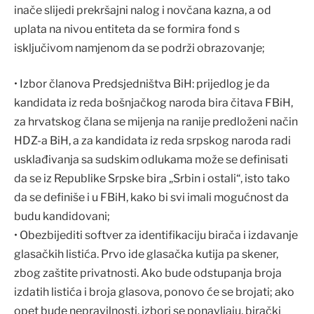
inače slijedi prekršajni nalog i novčana kazna, a od
uplata na nivou entiteta da se formira fond s
isključivom namjenom da se podrži obrazovanje;
• Izbor članova Predsjedništva BiH: prijedlog je da
kandidata iz reda bošnjačkog naroda bira čitava FBiH,
za hrvatskog člana se mijenja na ranije predloženi način
HDZ-a BiH, a za kandidata iz reda srpskog naroda radi
usklađivanja sa sudskim odlukama može se definisati
da se iz Republike Srpske bira „Srbin i ostali“, isto tako
da se definiše i u FBiH, kako bi svi imali mogućnost da
budu kandidovani;
• Obezbijediti softver za identifikaciju birača i izdavanje
glasačkih listića. Prvo ide glasačka kutija pa skener,
zbog zaštite privatnosti. Ako bude odstupanja broja
izdatih listića i broja glasova, ponovo će se brojati; ako
opet bude nepravilnosti, izbori se ponavljaju, birački