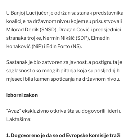
U Banjoj Luci jučer je održan sastanak predstavnika
koalicije na državnom nivou kojem su prisustvovali
Milorad Dodik (SNSD), Dragan Čović i predsjednici
stranaka trojke, Nermin Nikšić (SDP), Elmedin
Konaković (NiP) i Edin Forto (NS).
Sastanak je bio zatvoren za javnost, a postignuta je
saglasnost oko mnogih pitanja koja su posljednjih
mjeseci bila kamen spoticanja na državnom nivou.
Izborni zakon
“Avaz” ekskluzivno otkriva šta su dogovorili lideri u
Laktašima:
1. Dogovoreno je da se od Evropske komisije traži