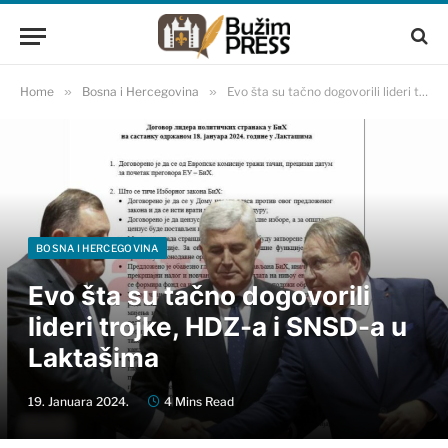
Home
»
Bosna i Hercegovina
»
Evo šta su tačno dogovorili lideri trojke, HDZ-a i SNSD-a u Laktašima
BOSNA I HERCEGOVINA
Evo šta su tačno dogovorili
lideri trojke, HDZ-a i SNSD-a u
Laktašima
19. Januara 2024.
4 Mins Read