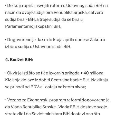
• Do kraja aprila usvojiti reformu Ustavnog suda BiH na
način da dvoje sudija bira Republika Srpska, četvero
sudija bira FBiH, a troje sudija da se bira u
Parlamentarnoj skupštini BiH;
• Dogovoreno je da se do kraja aprila donese Zakon o
izboru sudija u Ustavnom sudu BiH.
4. Budžet BiH:
• Okvir je isti što se tiče izvornih prihoda + 40 miliona
KM koje dolaze iz dobiti Centralne banke BiH. Ne diraju
se prihodi od PDV-a i ostaju na istom nivou;
• Vezano za Ekonomski program reformi dogovoreno je
da Vlada Republike Srpske i Vlada FBiH dostave svoje
strategije i da Savjet ministara BiH dostavi ono što