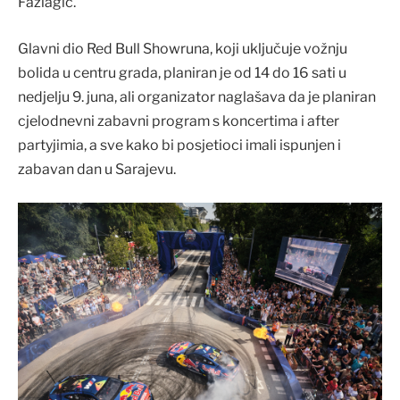
Fazlagić.
Glavni dio Red Bull Showruna, koji uključuje vožnju
bolida u centru grada, planiran je od 14 do 16 sati u
nedjelju 9. juna, ali organizator naglašava da je planiran
cjelodnevni zabavni program s koncertima i after
partyjimia, a sve kako bi posjetioci imali ispunjen i
zabavan dan u Sarajevu.