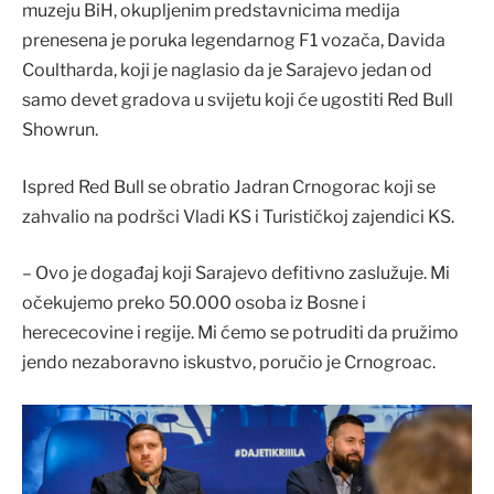
muzeju BiH, okupljenim predstavnicima medija
prenesena je poruka legendarnog F1 vozača, Davida
Coultharda, koji je naglasio da je Sarajevo jedan od
samo devet gradova u svijetu koji će ugostiti Red Bull
Showrun.
Ispred Red Bull se obratio Jadran Crnogorac koji se
zahvalio na podršci Vladi KS i Turističkoj zajendici KS.
– Ovo je događaj koji Sarajevo defitivno zaslužuje. Mi
očekujemo preko 50.000 osoba iz Bosne i
herececovine i regije. Mi ćemo se potruditi da pružimo
jendo nezaboravno iskustvo, poručio je Crnogroac.