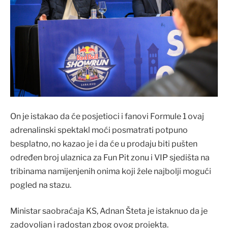
On je istakao da će posjetioci i fanovi Formule 1 ovaj
adrenalinski spektakl moći posmatrati potpuno
besplatno, no kazao je i da će u prodaju biti pušten
određen broj ulaznica za Fun Pit zonu i VIP sjedišta na
tribinama namijenjenih onima koji žele najbolji mogući
pogled na stazu.
Ministar saobraćaja KS, Adnan Šteta je istaknuo da je
zadovoljan i radostan zbog ovog projekta.