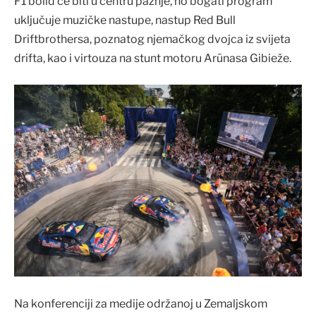
F1 bolid će biti u centru pažnje, no bogati program
uključuje muzičke nastupe, nastup Red Bull
Driftbrothersa, poznatog njemačkog dvojca iz svijeta
drifta, kao i virtouza na stunt motoru Arūnasa Gibieže.
Na konferenciji za medije održanoj u Zemaljskom