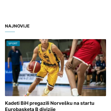
NAJNOVIJE
SPORT
Kadeti BiH pregazili Norvešku na startu
Eurobasketa B divizije