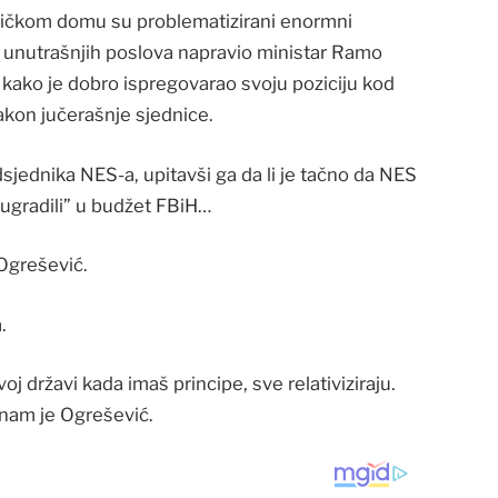
pničkom domu su problematizirani enormni
u unutrašnjih poslova napravio ministar Ramo
 kako je dobro ispregovarao svoju poziciju kod
nakon jučerašnje sjednice.
jednika NES-a, upitavši ga da li je tačno da NES
“ugradili” u budžet FBiH…
 Ogrešević.
.
j državi kada imaš principe, sve relativiziraju.
 nam je Ogrešević.