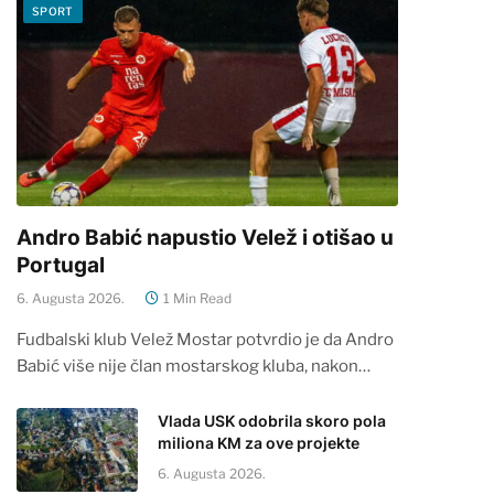
SPORT
Andro Babić napustio Velež i otišao u
Portugal
6. Augusta 2026.
1 Min Read
Fudbalski klub Velež Mostar potvrdio je da Andro
Babić više nije član mostarskog kluba, nakon…
Vlada USK odobrila skoro pola
miliona KM za ove projekte
6. Augusta 2026.