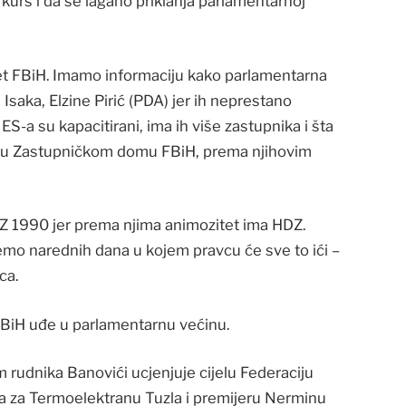
urs i da se lagano priklanja parlamentarnoj
et FBiH. Imamo informaciju kako parlamentarna
e Isaka, Elzine Pirić (PDA) jer ih neprestano
ES-a su kapacitirani, ima ih više zastupnika i šta
rić u Zastupničkom domu FBiH, prema njihovim
HDZ 1990 jer prema njima animozitet ima HDZ.
emo narednih dana u kojem pravcu će sve to ići –
ca.
a BiH uđe u parlamentarnu većinu.
m rudnika Banovići ucjenjuje cijelu Federaciju
ća za Termoelektranu Tuzla i premijeru Nerminu