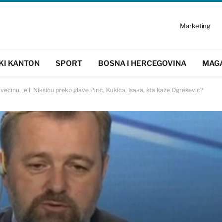
Marketing
KI KANTON
SPORT
BOSNA I HERCEGOVINA
MAG
većinu, je li Nikšiću preko glave Pirić, Kukića, Isaka, šta kaže Ogrešević?