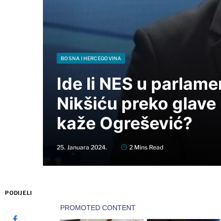
BOSNA I HERCEGOVINA
Ide li NES u parlamen
Nikšiću preko glave P
kaže Ogrešević?
25. Januara 2024.
2 Mins Read
PODIJELI