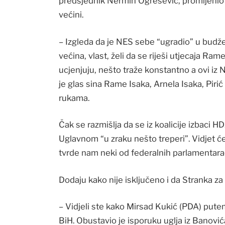
predsjednik Nermin Ogrešević, promijenio k
većini.
– Izgleda da je NES sebe “ugradio” u budž
većina, vlast, želi da se riješi utjecaja Ram
ucjenjuju, nešto traže konstantno a ovi iz N
je glas sina Rame Isaka, Arnela Isaka, Pi
rukama.
Čak se razmišlja da se iz koalicije izbaci 
Uglavnom “u zraku nešto treperi”. Vidjet ć
tvrde nam neki od federalnih parlamentara
Dodaju kako nije isključeno i da Stranka z
– Vidjeli ste kako Mirsad Kukić (PDA) pute
BiH. Obustavio je isporuku uglja iz Banovi