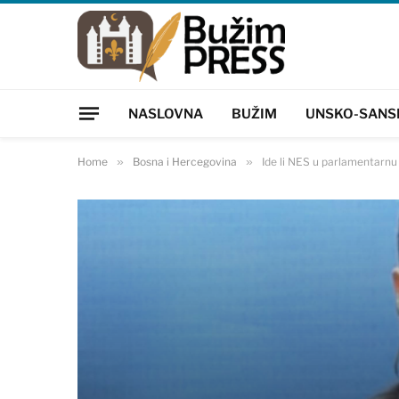
NASLOVNA
BUŽIM
UNSKO-SANS
Home
»
Bosna i Hercegovina
»
Ide li NES u parlamentarnu 