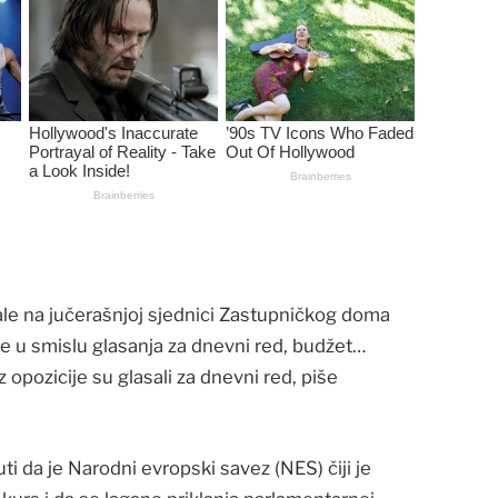
le na jučerašnjoj sjednici Zastupničkog doma
 u smislu glasanja za dnevni red, budžet…
z opozicije su glasali za dnevni red, piše
i da je Narodni evropski savez (NES) čiji je