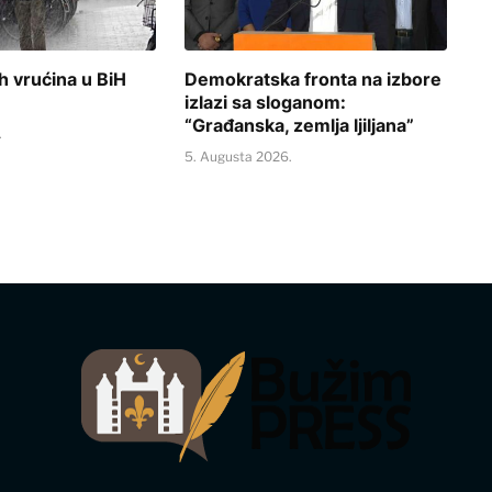
h vrućina u BiH
Demokratska fronta na izbore
izlazi sa sloganom:
“Građanska, zemlja ljiljana”
.
5. Augusta 2026.