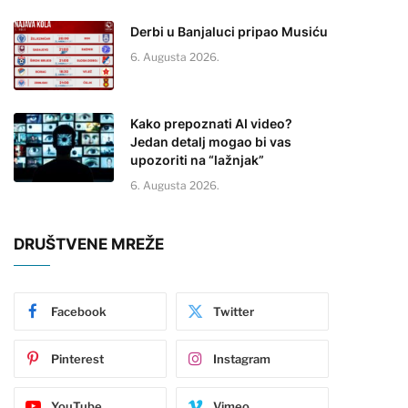
Derbi u Banjaluci pripao Musiću
6. Augusta 2026.
Kako prepoznati AI video?
Jedan detalj mogao bi vas
upozoriti na “lažnjak”
6. Augusta 2026.
DRUŠTVENE MREŽE
Facebook
Twitter
Pinterest
Instagram
YouTube
Vimeo