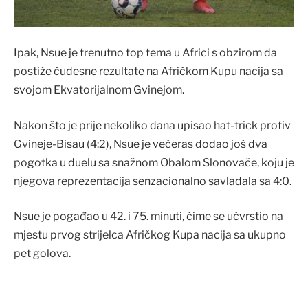
Ipak, Nsue je trenutno top tema u Africi s obzirom da
postiže čudesne rezultate na Afričkom Kupu nacija sa
svojom Ekvatorijalnom Gvinejom.
Nakon što je prije nekoliko dana upisao hat-trick protiv
Gvineje-Bisau (4:2), Nsue je večeras dodao još dva
pogotka u duelu sa snažnom Obalom Slonovače, koju je
njegova reprezentacija senzacionalno savladala sa 4:0.
Nsue je pogađao u 42. i 75. minuti, čime se učvrstio na
mjestu prvog strijelca Afričkog Kupa nacija sa ukupno
pet golova.