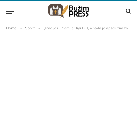
Home
»
Sport
»
Igrao je u Premijer ligi BiH, a sada je apsolutna zvijezda afričkog fudbala