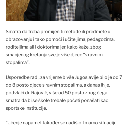
Smatra da treba promijeniti metode ili predmete u
obrazovanju i tako pomoći i učiteljima, pedagozima,
roditeljima ali i doktorima jer, kako kaže, zbog
smanjenog kretanja sve je više djece “s ravnim
stopalima”.
Usporedbe radi, za vrijeme bivše Jugoslavije bilo je od 7
do 8 posto djece s ravnim stopalima, a danas ih je,
podvlači dr. Rajović, više od 50 posto zbog čega
smatra da bi se škole trebale početi ponašati kao
sportske institucije.
“Učenje napamet također se nadišlo. Imamo situaciju