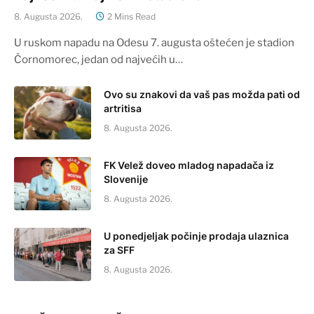
8. Augusta 2026.
2 Mins Read
U ruskom napadu na Odesu 7. augusta oštećen je stadion
Čornomorec, jedan od najvećih u…
Ovo su znakovi da vaš pas možda pati od
artritisa
8. Augusta 2026.
FK Velež doveo mladog napadača iz
Slovenije
8. Augusta 2026.
U ponedjeljak počinje prodaja ulaznica
za SFF
8. Augusta 2026.