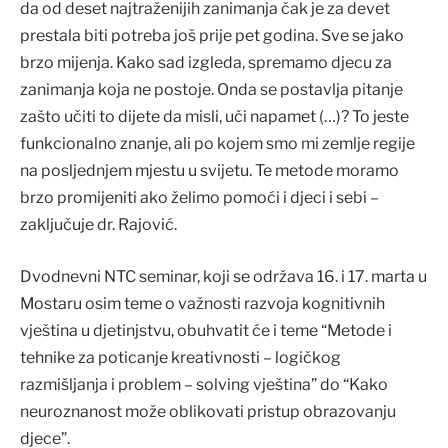
da od deset najtraženijih zanimanja čak je za devet
prestala biti potreba još prije pet godina. Sve se jako
brzo mijenja. Kako sad izgleda, spremamo djecu za
zanimanja koja ne postoje. Onda se postavlja pitanje
zašto učiti to dijete da misli, uči napamet (…)? To jeste
funkcionalno znanje, ali po kojem smo mi zemlje regije
na posljednjem mjestu u svijetu. Te metode moramo
brzo promijeniti ako želimo pomoći i djeci i sebi –
zaključuje dr. Rajović.
Dvodnevni NTC seminar, koji se održava 16. i 17. marta u
Mostaru osim teme o važnosti razvoja kognitivnih
vještina u djetinjstvu, obuhvatit će i teme “Metode i
tehnike za poticanje kreativnosti – logičkog
razmišljanja i problem – solving vještina” do “Kako
neuroznanost može oblikovati pristup obrazovanju
djece”.