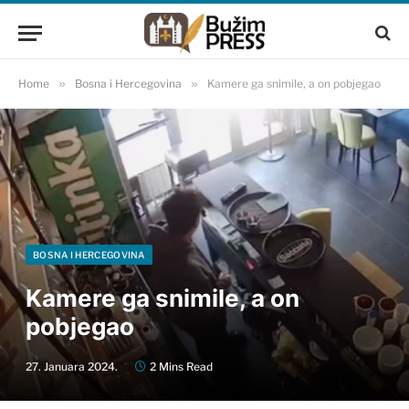
Home
»
Bosna i Hercegovina
»
Kamere ga snimile, a on pobjegao
BOSNA I HERCEGOVINA
Kamere ga snimile, a on
pobjegao
27. Januara 2024.
2 Mins Read