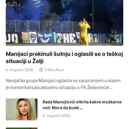
Manijaci prekinuli šutnju i oglasili se o teškoj
situaciji u Želji
6. Augusta 2026.
3 Mins Read
Navijačka grupa Manijaci oglasila se saopćenjem u kojem
je komentarisala aktuelnu situaciju u FK Željezničar…
Rada Manojlović otkrila kakve muškarce
voli: Mora da bude …
6. Augusta 2026.