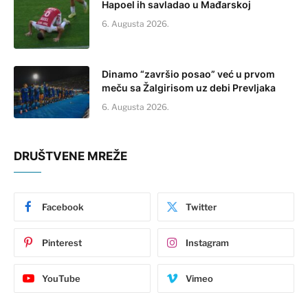
Hapoel ih savladao u Mađarskoj
6. Augusta 2026.
Dinamo “završio posao” već u prvom
meču sa Žalgirisom uz debi Prevljaka
6. Augusta 2026.
DRUŠTVENE MREŽE
Facebook
Twitter
Pinterest
Instagram
YouTube
Vimeo