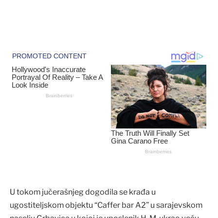
U tokom jučerašnjeg dogodila se krađa u
ugostiteljskom objektu “Caffer bar A2” u sarajevskom