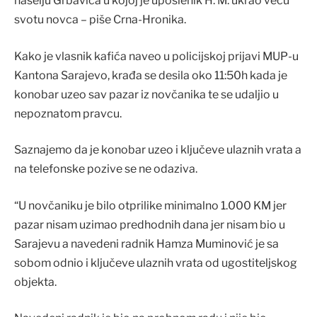
naselju Grbavica u kojoj je uposlenik H. M. ukrao veću
svotu novca – piše Crna-Hronika.
Kako je vlasnik kafića naveo u policijskoj prijavi MUP-u
Kantona Sarajevo, krađa se desila oko 11:50h kada je
konobar uzeo sav pazar iz novčanika te se udaljio u
nepoznatom pravcu.
Saznajemo da je konobar uzeo i ključeve ulaznih vrata a
na telefonske pozive se ne odaziva.
“U novčaniku je bilo otprilike minimalno 1.000 KM jer
pazar nisam uzimao predhodnih dana jer nisam bio u
Sarajevu a navedeni radnik Hamza Muminović je sa
sobom odnio i ključeve ulaznih vrata od ugostiteljskog
objekta.