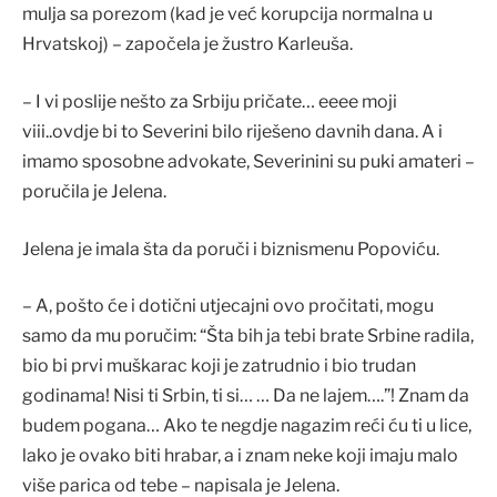
mulja sa porezom (kad je već korupcija normalna u
Hrvatskoj) – započela je žustro Karleuša.
– I vi poslije nešto za Srbiju pričate… eeee moji
viii..ovdje bi to Severini bilo riješeno davnih dana. A i
imamo sposobne advokate, Severinini su puki amateri –
poručila je Jelena.
Jelena je imala šta da poruči i biznismenu Popoviću.
– A, pošto će i dotični utjecajni ovo pročitati, mogu
samo da mu poručim: “Šta bih ja tebi brate Srbine radila,
bio bi prvi muškarac koji je zatrudnio i bio trudan
godinama! Nisi ti Srbin, ti si… … Da ne lajem….”! Znam da
budem pogana… Ako te negdje nagazim reći ću ti u lice,
lako je ovako biti hrabar, a i znam neke koji imaju malo
više parica od tebe – napisala je Jelena.