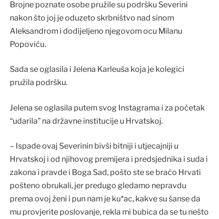
Brojne poznate osobe pružile su podršku Severini
nakon što joj je oduzeto skrbništvo nad sinom
Aleksandrom i dodijeljeno njegovom ocu Milanu
Popoviću.
Sada se oglasila i Jelena Karleuša koja je kolegici
pružila podršku.
Jelena se oglasila putem svog Instagrama i za početak
“udarila” na državne institucije u Hrvatskoj.
– Ispade ovaj Severinin bivši bitniji i utjecajniji u
Hrvatskoj i od njihovog premijera i predsjednika i suda i
zakona i pravde i Boga Sad, pošto ste se braćo Hrvati
pošteno obrukali, jer predugo gledamo nepravdu
prema ovoj ženi i pun nam je ku*ac, kakve su šanse da
mu provjerite poslovanje, rekla mi bubica da se tu nešto