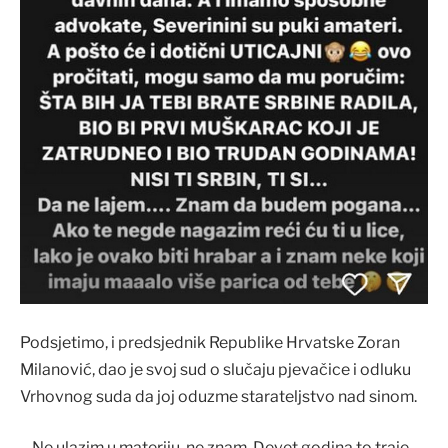
Podsjetimo, i predsjednik Republike Hrvatske Zoran
Milanović, dao je svoj sud o slučaju pjevačice i odluku
Vrhovnog suda da joj oduzme starateljstvo nad sinom.
– Ne ulazim u materiju, ne znam. Devet godina to traje,