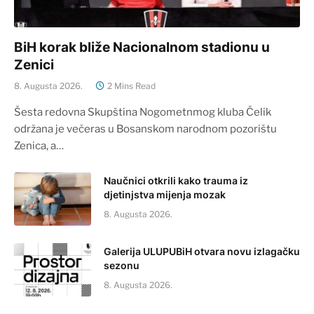
BiH korak bliže Nacionalnom stadionu u
Zenici
8. Augusta 2026.
2 Mins Read
Šesta redovna Skupština Nogometnmog kluba Čelik
održana je večeras u Bosanskom narodnom pozorištu
Zenica, a…
Naučnici otkrili kako trauma iz
djetinjstva mijenja mozak
8. Augusta 2026.
Galerija ULUPUBiH otvara novu izlagačku
sezonu
8. Augusta 2026.