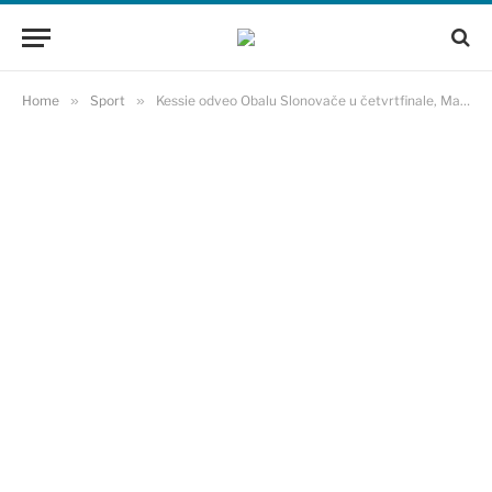
Home
»
Sport
»
Kessie odveo Obalu Slonovače u četvrtfinale, Mane i ekipa idu kući