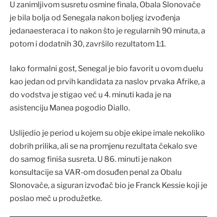
U zanimljivom susretu osmine finala, Obala Slonovače
je bila bolja od Senegala nakon boljeg izvođenja
jedanaesteraca i to nakon što je regularnih 90 minuta, a
potom i dodatnih 30, završilo rezultatom 1:1.
Iako formalni gost, Senegal je bio favorit u ovom duelu
kao jedan od prvih kandidata za naslov prvaka Afrike, a
do vodstva je stigao već u 4. minuti kada je na
asistenciju Manea pogodio Diallo.
Uslijedio je period u kojem su obje ekipe imale nekoliko
dobrih prilika, ali se na promjenu rezultata čekalo sve
do samog finiša susreta. U 86. minuti je nakon
konsultacije sa VAR-om dosuđen penal za Obalu
Slonovače, a siguran izvođač bio je Franck Kessie koji je
poslao meč u produžetke.