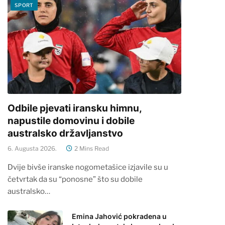
SPORT
Odbile pjevati iransku himnu,
napustile domovinu i dobile
australsko državljanstvo
6. Augusta 2026.
2 Mins Read
Dvije bivše iranske nogometašice izjavile su u
četvrtak da su “ponosne” što su dobile
australsko…
Emina Jahović pokradena u