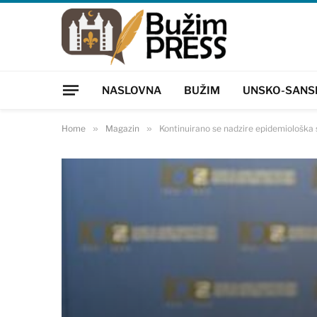
NASLOVNA
BUŽIM
UNSKO-SANS
Home
»
Magazin
»
Kontinuirano se nadzire epidemiološka 