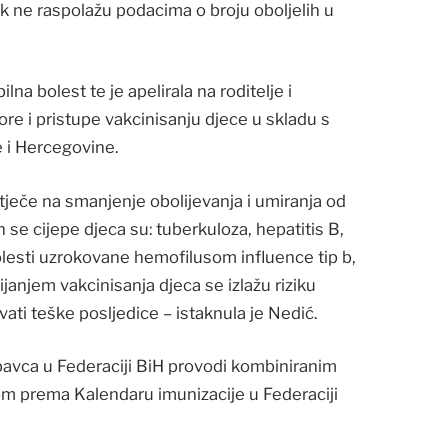
k ne raspolažu podacima o broju oboljelih u
na bolest te je apelirala na roditelje i
e i pristupe vakcinisanju djece u skladu s
 i Hercegovine.
utječe na smanjenje obolijevanja i umiranja od
h se cijepe djeca su: tuberkuloza, hepatitis B,
, bolesti uzrokovane hemofilusom influence tip b,
bijanjem vakcinisanja djeca se izlažu riziku
vati teške posljedice – istaknula je Nedić.
ipavca u Federaciji BiH provodi kombiniranim
m prema Kalendaru imunizacije u Federaciji