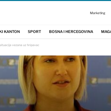
Marketing
KI KANTON
SPORT
BOSNA I HERCEGOVINA
MAG
situacija vezana uz hripavac