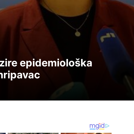
zire epidemiološka
 hripavac