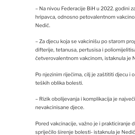
– Na nivou Federacije BiH u 2022. godini za
hripavca, odnosno petovalentnom vakcinom 
Nedić.
– Za djecu koja se vakcinišu po starom pro
difterije, tetanusa, pertusisa i poliomijelit
četverovalentnom vakcinom, istaknula je N
Po njezinim riječima, cilj je zaštititi djecu 
teških oblika bolesti.
– Rizik obolijevanja i komplikacija je najv
nevakcinisane djece.
Pored vakcinacije, važno je i prakticiranje 
spriječilo širenje bolesti- istaknula je Nedić