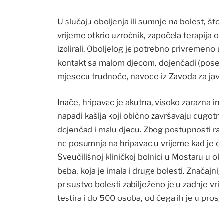
U slučaju oboljenja ili sumnje na bolest, što
vrijeme otkrio uzročnik, započela terapija o
izolirali. Oboljelog je potrebno privremeno ud
kontakt sa malom djecom, dojenčadi (pose
mjesecu trudnoće, navode iz Zavoda za jav
Inače, hripavac je akutna, visoko zarazna in
napadi kašlja koji obično završavaju dugo
dojenčad i malu djecu. Zbog postupnosti r
ne posumnja na hripavac u vrijeme kad je o
Sveučilišnoj kliničkoj bolnici u Mostaru u
beba, koja je imala i druge bolesti. Značajn
prisustvo bolesti zabilježeno je u zadnje v
testira i do 500 osoba, od čega ih je u pro