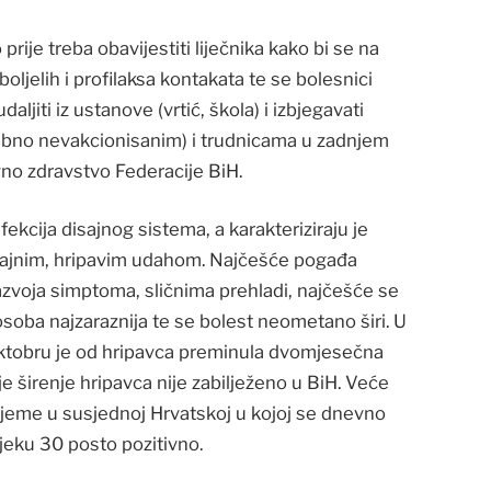
 prije treba obavijestiti liječnika kako bi se na
boljelih i profilaksa kontakata te se bolesnici
aljiti iz ustanove (vrtić, škola) i izbjegavati
bno nevakcionisanim) i trudnicama u zadnjem
no zdravstvo Federacije BiH.
fekcija disajnog sistema, a karakteriziraju je
trajnim, hripavim udahom. Najčešće pogađa
azvoja simptoma, sličnima prehladi, najčešće se
soba najzaraznija te se bolest neometano širi. U
 oktobru je od hripavca preminula dvomjesečna
ije širenje hripavca nije zabilježeno u BiH. Veće
rijeme u susjednoj Hrvatskoj u kojoj se dnevno
sjeku 30 posto pozitivno.