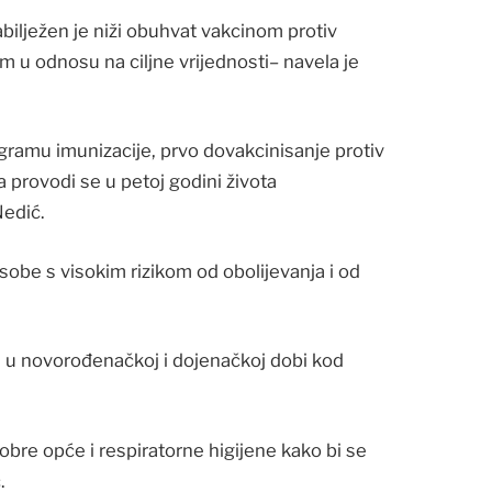
bilježen je niži obuhvat vakcinom protiv
u odnosu na ciljne vrijednosti– navela je
gramu imunizacije, prvo dovakcinisanje protiv
isa provodi se u petoj godini života
edić.
i osobe s visokim rizikom od obolijevanja i od
eći u novorođenačkoj i dojenačkoj dobi kod
dobre opće i respiratorne higijene kako bi se
.