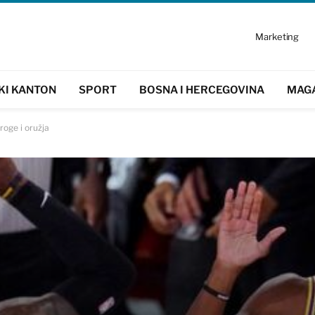
Marketing
KI KANTON
SPORT
BOSNA I HERCEGOVINA
MAG
oge i oružja