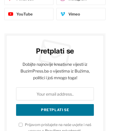
YouTube
Vimeo
Pretplati se
Dobijte najnovije kreativne vijesti iz
BuzimPress.ba o vijestima iz Bužima,
politici i još mnogo toga!
Prijavom pristajete na naše uvjete i naš
ugovor o
Pravilima privatnosti
.