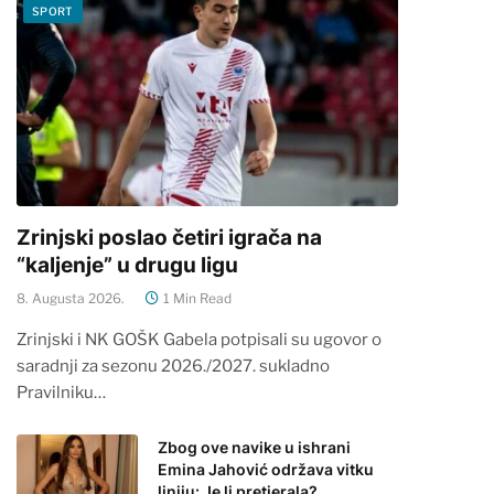
SPORT
Zrinjski poslao četiri igrača na
“kaljenje” u drugu ligu
8. Augusta 2026.
1 Min Read
Zrinjski i NK GOŠK Gabela potpisali su ugovor o
saradnji za sezonu 2026./2027. sukladno
Pravilniku…
Zbog ove navike u ishrani
Emina Jahović održava vitku
liniju: Je li pretjerala?