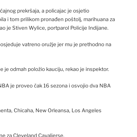
ćajnog prekršaja, a policajac je osjetio
ila i tom prilikom pronađen poštolj, marihuana za
ao je Stiven Wylice, portparol Policije Indijane.
 posjeduje vatreno oružje jer mu je prethodno na
 je odmah položio kauciju, rekao je inspektor.
 NBA je proveo čak 16 sezona i osvojio dva NBA
menta, Chicaha, New Orleansa, Los Angeles
ine za Cleveland Cavalierse.