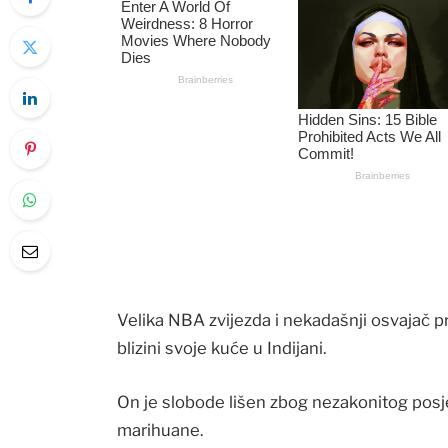
Velika NBA zvijezda i nekadašnji osvajač 
blizini svoje kuće u Indijani.
On je slobode lišen zbog nezakonitog posje
marihuane.