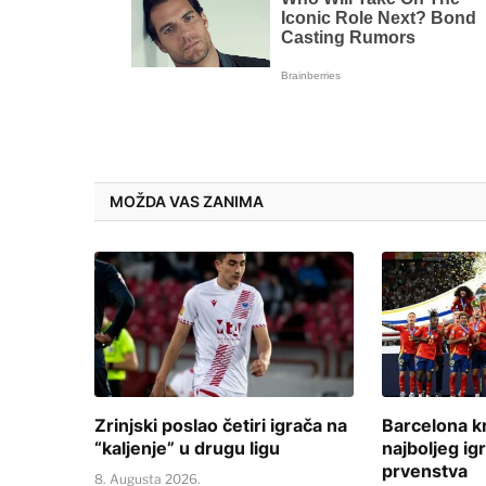
MOŽDA VAS ZANIMA
Zrinjski poslao četiri igrača na
Barcelona k
“kaljenje” u drugu ligu
najboljeg ig
prvenstva
8. Augusta 2026.