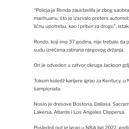
“Policja je Ronda zaustavlila je zbog saobra
marihuanu, što je izazvalo preters automob
ličnu upotrebu, kao i pribor za drogu”, istak
Rondo, koji ima 37 godina, nije trebalo da
sudu izrečena zabrana njegovog držanja.
On je odveden u zatvor okruga Jackson gdje
Tokom koledž karijere igrao za Kentucy, u
šampionata.
Nosio je dresove Bostona, Dallasa, Sacra
Lakersa, Atlante i Los Angeles Clippersa.
Poslednji put je igrao u NBA ligi 2022. god