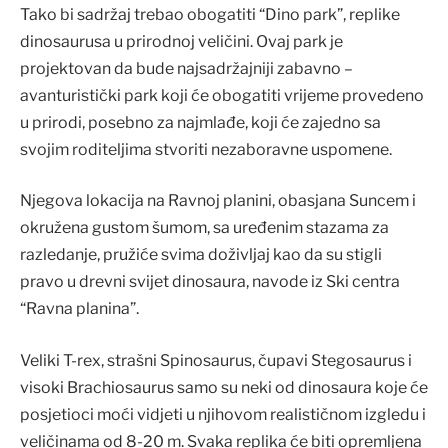
Tako bi sadržaj trebao obogatiti “Dino park”, replike
dinosaurusa u prirodnoj veličini. Ovaj park je
projektovan da bude najsadržajniji zabavno –
avanturistički park koji će obogatiti vrijeme provedeno
u prirodi, posebno za najmlađe, koji će zajedno sa
svojim roditeljima stvoriti nezaboravne uspomene.
Njegova lokacija na Ravnoj planini, obasjana Suncem i
okružena gustom šumom, sa uređenim stazama za
razledanje, pružiće svima doživljaj kao da su stigli
pravo u drevni svijet dinosaura, navode iz Ski centra
“Ravna planina”.
Veliki T-rex, strašni Spinosaurus, čupavi Stegosaurus i
visoki Brachiosaurus samo su neki od dinosaura koje će
posjetioci moći vidjeti u njihovom realističnom izgledu i
veličinama od 8-20 m. Svaka replika će biti opremljena