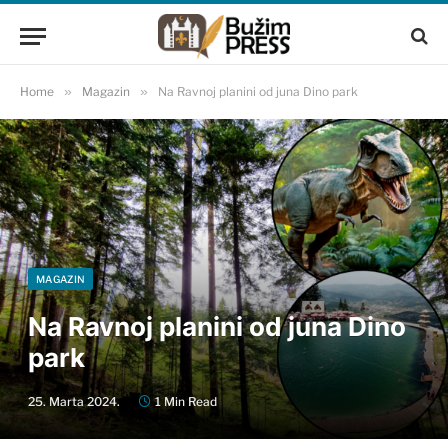
Home
»
Magazin
»
Na Ravnoj planini od juna Dino park
MAGAZIN
Na Ravnoj planini od juna Dino
park
25. Marta 2024.
1 Min Read