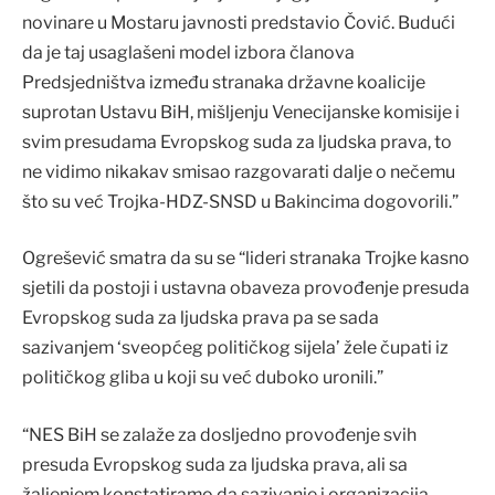
novinare u Mostaru javnosti predstavio Čović. Budući
da je taj usaglašeni model izbora članova
Predsjedništva između stranaka državne koalicije
suprotan Ustavu BiH, mišljenju Venecijanske komisije i
svim presudama Evropskog suda za ljudska prava, to
ne vidimo nikakav smisao razgovarati dalje o nečemu
što su već Trojka-HDZ-SNSD u Bakincima dogovorili.”
Ogrešević smatra da su se “lideri stranaka Trojke kasno
sjetili da postoji i ustavna obaveza provođenje presuda
Evropskog suda za ljudska prava pa se sada
sazivanjem ‘sveopćeg političkog sijela’ žele čupati iz
političkog gliba u koji su već duboko uronili.”
“NES BiH se zalaže za dosljedno provođenje svih
presuda Evropskog suda za ljudska prava, ali sa
žaljenjem konstatiramo da sazivanje i organizacija