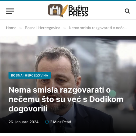
Home
»
Bosna i Hercegovina
»
Nema smisla razgovarati o nečemu što su već s Dodikom dogovorili
BOSNA I HERCEGOVINA
Nema smisla razgovarati o
nečemu što su već s Dodikom
dogovorili
26. Januara 2024.
2 Mins Read