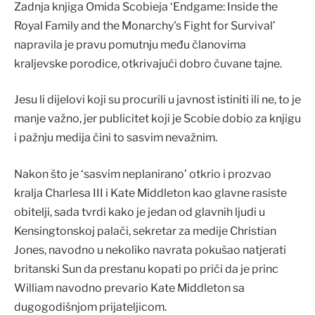
Zadnja knjiga Omida Scobieja ‘Endgame: Inside the
Royal Family and the Monarchy's Fight for Survival’
napravila je pravu pomutnju među članovima
kraljevske porodice, otkrivajući dobro čuvane tajne.
Jesu li dijelovi koji su procurili u javnost istiniti ili ne, to je
manje važno, jer publicitet koji je Scobie dobio za knjigu
i pažnju medija čini to sasvim nevažnim.
Nakon što je ‘sasvim neplanirano’ otkrio i prozvao
kralja Charlesa III i Kate Middleton kao glavne rasiste
obitelji, sada tvrdi kako je jedan od glavnih ljudi u
Kensingtonskoj palači, sekretar za medije Christian
Jones, navodno u nekoliko navrata pokušao natjerati
britanski Sun da prestanu kopati po priči da je princ
William navodno prevario Kate Middleton sa
dugogodišnjom prijateljicom.