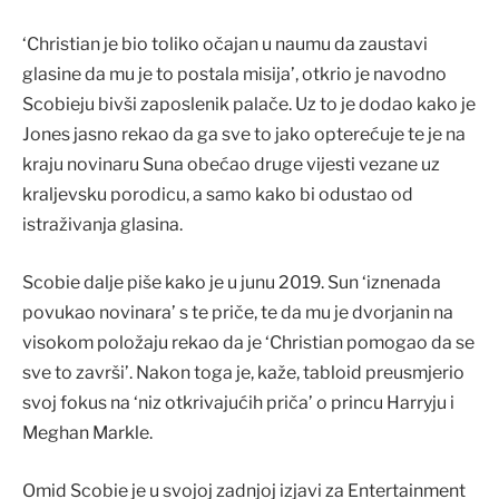
‘Christian je bio toliko očajan u naumu da zaustavi
glasine da mu je to postala misija’, otkrio je navodno
Scobieju bivši zaposlenik palače. Uz to je dodao kako je
Jones jasno rekao da ga sve to jako opterećuje te je na
kraju novinaru Suna obećao druge vijesti vezane uz
kraljevsku porodicu, a samo kako bi odustao od
istraživanja glasina.
Scobie dalje piše kako je u junu 2019. Sun ‘iznenada
povukao novinara’ s te priče, te da mu je dvorjanin na
visokom položaju rekao da je ‘Christian pomogao da se
sve to završi’. Nakon toga je, kaže, tabloid preusmjerio
svoj fokus na ‘niz otkrivajućih priča’ o princu Harryju i
Meghan Markle.
Omid Scobie je u svojoj zadnjoj izjavi za Entertainment