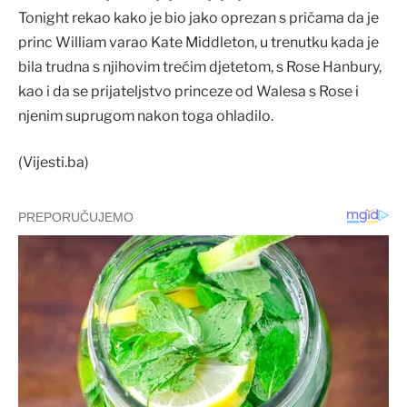
Tonight rekao kako je bio jako oprezan s pričama da je
princ William varao Kate Middleton, u trenutku kada je
bila trudna s njihovim trećim djetetom, s Rose Hanbury,
kao i da se prijateljstvo princeze od Walesa s Rose i
njenim suprugom nakon toga ohladilo.
(Vijesti.ba)